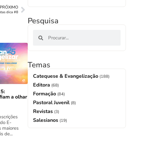
PRÓXIMO
stas dica #8
Pesquisa
Temas
Catequese & Evangelização
(188)
Editora
(68)
5:
Formação
(84)
fiam a olhar
Pastoral Juvenil
(8)
Revistas
(3)
nscrições
Salesianos
(19)
 do E-
s maiores
s de...