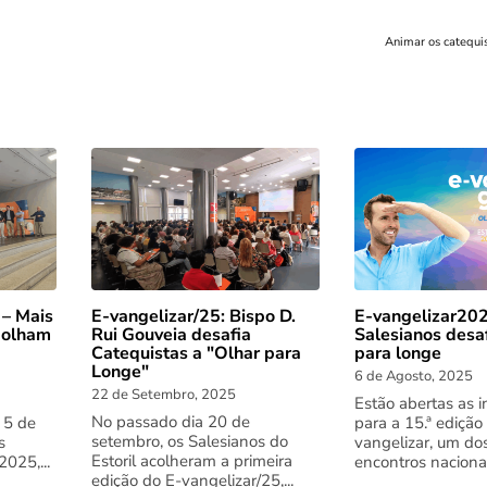
Animar os catequi
 – Mais
E-vangelizar/25: Bispo D.
E-vangelizar202
 olham
Rui Gouveia desafia
Salesianos desa
Catequistas a "Olhar para
para longe
Longe"
6 de Agosto, 2025
22 de Setembro, 2025
Estão abertas as i
No passado dia 20 de
 5 de
para a 15.ª edição
setembro, os Salesianos do
s
vangelizar, um do
Estoril acolheram a primeira
025,...
encontros nacionai
edição do E-vangelizar/25,...