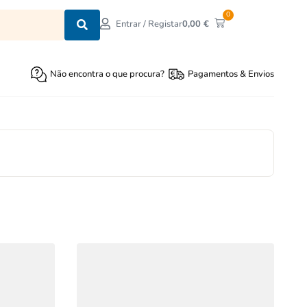
0
0,00
€
Entrar / Registar
Não encontra o que procura?
Pagamentos & Envios