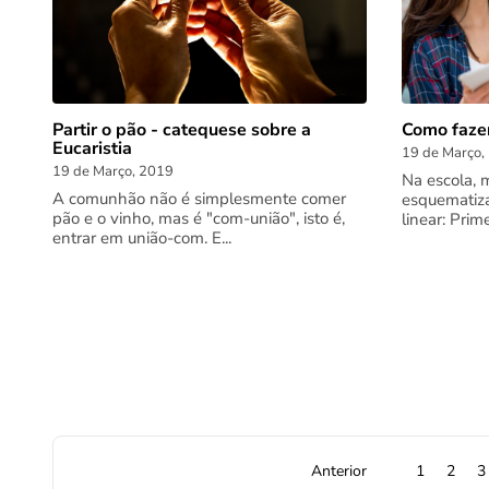
Como faze
Partir o pão - catequese sobre a
Eucaristia
19 de Março,
19 de Março, 2019
Na escola, 
A comunhão não é simplesmente comer
esquematiza
pão e o vinho, mas é "com-união", isto é,
linear: Prim
entrar em união-com. E...
Anterior
1
2
3