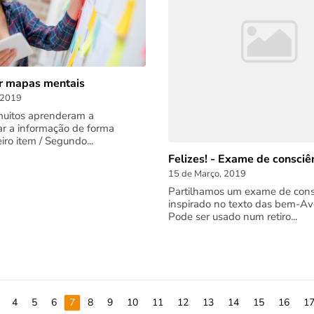
r mapas mentais
 2019
muitos aprenderam a
r a informação de forma
eiro item / Segundo...
Felizes! - Exame de consciê
15 de Março, 2019
Partilhamos um exame de cons
inspirado no texto das bem-Av
Pode ser usado num retiro...
4
5
6
7
8
9
10
11
12
13
14
15
16
1