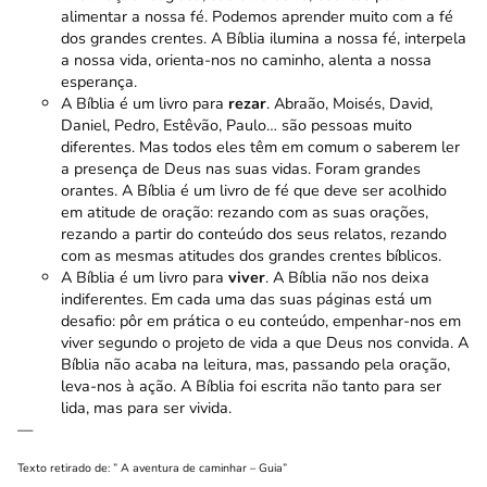
alimentar a nossa fé. Podemos aprender muito com a fé
dos grandes crentes. A Bíblia ilumina a nossa fé, interpela
a nossa vida, orienta-nos no caminho, alenta a nossa
esperança.
A Bíblia é um livro para
rezar
. Abraão, Moisés, David,
Daniel, Pedro, Estêvão, Paulo… são pessoas muito
diferentes. Mas todos eles têm em comum o saberem ler
a presença de Deus nas suas vidas.
Foram grandes
orantes
. A Bíblia é um livro de fé que deve ser acolhido
em atitude de oração: rezando com as suas orações,
rezando a partir do conteúdo dos seus relatos, rezando
com as mesmas atitudes dos grandes crentes bíblicos.
A Bíblia é um livro para
viver
. A
Bíblia não nos deixa
indiferentes
. Em cada uma das suas páginas está um
desafio: pôr em prática o eu conteúdo, empenhar-nos em
viver segundo o projeto de vida a que Deus nos convida. A
Bíblia não acaba na leitura, mas, passando pela oração,
leva-nos à ação. A Bíblia foi escrita não tanto para ser
lida,
mas para ser vivida
.
—
Texto retirado de: ” A aventura de caminhar – Guia”