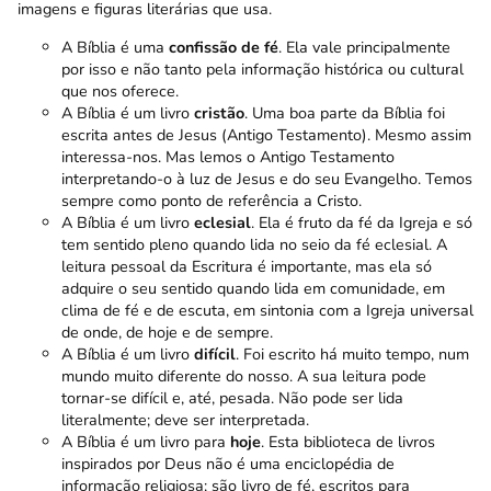
imagens e figuras literárias que usa.
A Bíblia é uma
confissão de fé
. Ela vale principalmente
por isso e não tanto pela informação histórica ou cultural
que nos oferece.
A Bíblia é um livro
cristão
. Uma boa parte da Bíblia foi
escrita antes de Jesus (
Antigo Testamento
). Mesmo assim
interessa-nos. Mas lemos o Antigo Testamento
interpretando-o à luz de Jesus e do seu Evangelho. Temos
sempre como ponto de referência a Cristo.
A Bíblia é um livro
eclesial
. Ela é fruto da fé da Igreja e só
tem sentido pleno quando lida no seio da fé eclesial. A
leitura pessoal da Escritura é importante, mas ela só
adquire o seu sentido quando lida em comunidade, em
clima de fé e de escuta, em sintonia com a Igreja universal
de onde, de hoje e de sempre.
A Bíblia é um livro
difícil
. Foi escrito há muito tempo, num
mundo muito diferente do nosso. A sua leitura pode
tornar-se difícil e, até, pesada. Não pode ser lida
literalmente;
deve ser interpretada.
A Bíblia é um livro para
hoje
. Esta biblioteca de livros
inspirados por Deus não é uma enciclopédia de
informação religiosa; são livro de fé, escritos para