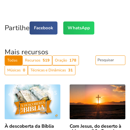
Partilhe
Facebook
WhatsApp
Mais recursos
Todas
Recursos
519
Oração
178
Músicas
0
Técnicas e Dinâmicas
31
Com Jesus, do deserto à
À descoberta da Bíblia