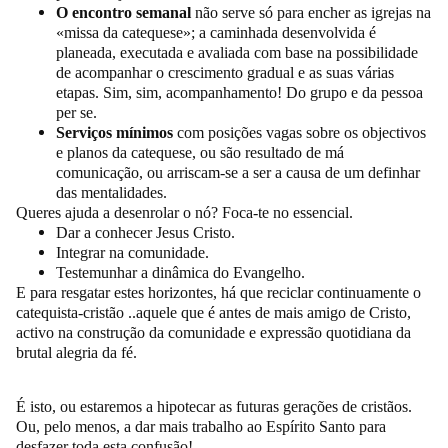
O encontro semanal
não serve só para encher as igrejas na
«missa da catequese»; a caminhada desenvolvida é
planeada, executada e avaliada com base na possibilidade
de acompanhar o crescimento gradual e as suas várias
etapas. Sim, sim, acompanhamento! Do grupo e da pessoa
per se.
Serviços mínimos
com posições vagas sobre os objectivos
e planos da catequese, ou são resultado de má
comunicação, ou arriscam-se a ser a causa de um definhar
das mentalidades.
Queres ajuda a desenrolar o nó? Foca-te no essencial.
Dar a conhecer Jesus Cristo.
Integrar na comunidade.
Testemunhar a dinâmica do Evangelho.
E para resgatar estes horizontes, há que reciclar continuamente o
catequista-cristão ..aquele que é antes de mais amigo de Cristo,
activo na construção da comunidade e expressão quotidiana da
brutal alegria da fé.
É isto, ou estaremos a hipotecar as futuras gerações de cristãos.
Ou, pelo menos, a dar mais trabalho ao Espírito Santo para
desfazer toda esta confusão!