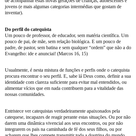
de acompanhar estas novas gerações de crianças, adolescentes e
jovens (e mais algumas categorias intermédias que gostam de
inventar).
Do perfil do catequista
Um pouco de professor, de educador, sem matéria científica. Um
pouco de pai, de mãe, sem relação biológica. E um pouco de
padre, de pastor, sem batina e sem qualquer “ordem” que não a do
Evangelho: ide e anunciai! (Marcos 16, 15)
Usualmente, é nesta mistura de funções e perfis onde o catequista
procura encontrar o seu perfil. E, sabe lá Deus como, definir a sua
identidade com clareza suficiente para evitar mal entendidos, ou
alimentar vícios que em nada contribuem para a vitalidade das
nossas comunidades.
Entristece ver catequistas verdadeiramente apaixonados pela
catequese, incapazes de reagir perante estas situações. Ou por não
darem uma dinâmica vivencial aos seus encontros, ou por não
integrarem os pais na caminhada de fé dos seus filhos, ou por
acharem que lhes compete transmitir toda a doutrina do mundo