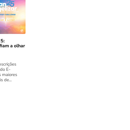
5:
fiam a olhar
nscrições
 do E-
s maiores
s de...