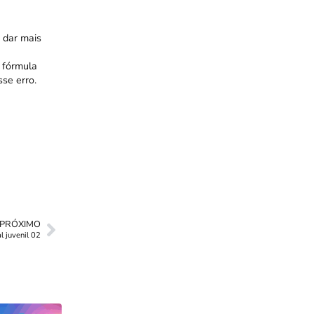
 dar mais
 fórmula
se erro.
PRÓXIMO
l juvenil 02