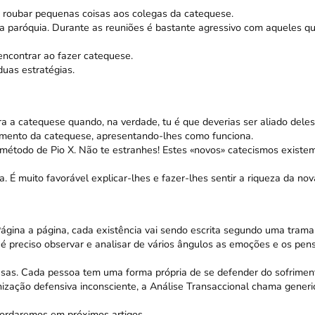
a roubar pequenas coisas aos colegas da catequese.
a paróquia. Durante as reuniões é bastante agressivo com aqueles q
ncontrar ao fazer catequese.
uas estratégias.
 a catequese quando, na verdade, tu é que deverias ser aliado deles
namento da catequese, apresentando-lhes como funciona.
 método de Pio X. Não te estranhes! Estes «novos» catecismos existe
 É muito favorável explicar-lhes e fazer-lhes sentir a riqueza da no
 Página a página, cada existência vai sendo escrita segundo uma trama
a, é preciso observar e analisar de vários ângulos as emoções e os p
esas. Cada pessoa tem uma forma própria de se defender do sofrime
anização defensiva inconsciente, a Análise Transaccional chama gener
ordaremos em próximos artigos.