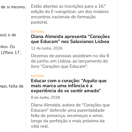
Estão abertas as inscrições para a 16.ª
r de si mesmo,
edição do E-vangelizar, um dos maiores
encontros nacionais de formação
pastoral.
EDITORA
ãos) e de
Diana Almeida apresenta “Corações
que Educam” nos Salesianos Lisboa
itos. Os
12 de Junho, 2026
 (2Reis 17,
Dezenas de pessoas assistiram no dia 8
de junho, em Lisboa, ao lançamento do
livro “Corações que Educam".
EDITORA
Educar com o coração: “Aquilo que
mais marca uma infância é a
mpo, falta de
experiência de se sentir amado”
8 de Junho, 2026
Diana Almeida, autora de "Corações que
Educam" defende uma parentalidade
feita de presença, recomeços e amor,
longe da perfeição e mais próxima da
vida real.