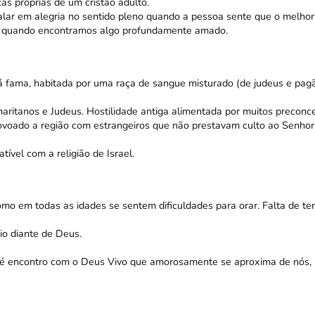
cas próprias de um cristão adulto.
 falar em alegria no sentido pleno quando a pessoa sente que o melho
ria quando encontramos algo profundamente amado.
má fama, habitada por uma raça de sangue misturado (de judeus e pag
ritanos e Judeus. Hostilidade antiga alimentada por muitos preconce
ovoado a região com estrangeiros que não prestavam culto ao Senhor
ível com a religião de Israel.
omo em todas as idades se sentem dificuldades para orar. Falta de te
io diante de Deus.
o é encontro com o Deus Vivo que amorosamente se aproxima de nós,