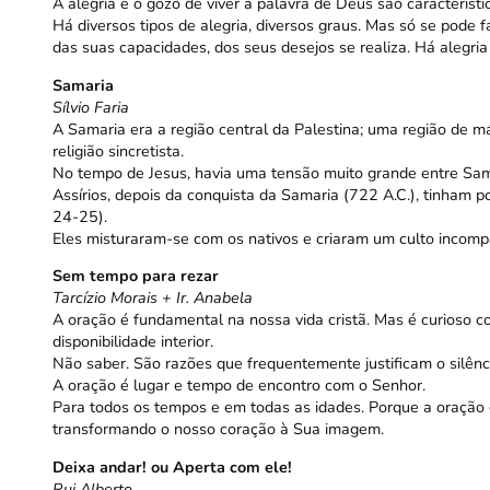
A alegria e o gozo de viver a palavra de Deus são característi
Há diversos tipos de alegria, diversos graus. Mas só se pode
das suas capacidades, dos seus desejos se realiza. Há aleg
Samaria
Sílvio Faria
A Samaria era a região central da Palestina; uma região de 
religião sincretista.
No tempo de Jesus, havia uma tensão muito grande entre Sama
Assírios, depois da conquista da Samaria (722 A.C.), tinham p
24-25).
Eles misturaram-se com os nativos e criaram um culto incompat
Sem tempo para rezar
Tarcízio Morais + Ir. Anabela
A oração é fundamental na nossa vida cristã. Mas é curioso c
disponibilidade interior.
Não saber. São razões que frequentemente justificam o silênc
A oração é lugar e tempo de encontro com o Senhor.
Para todos os tempos e em todas as idades. Porque a oraçã
transformando o nosso coração à Sua imagem.
Deixa andar! ou Aperta com ele!
Rui Alberto