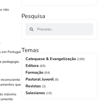
ue não
Pesquisa
.
Temas
m em Portugal
Catequese & Evangelização
(188)
va pedagogia.
Editora
(68)
Formação
(84)
Pastoral Juvenil
 inconsciente
(8)
ensamentos que
Revistas
(3)
Salesianos
(19)
nto máximo
icamente