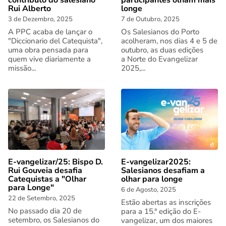
contributo do salesiano
participantes olham mais
Rui Alberto
longe
3 de Dezembro, 2025
7 de Outubro, 2025
A PPC acaba de lançar o
Os Salesianos do Porto
"Diccionario del Catequista",
acolheram, nos dias 4 e 5 de
uma obra pensada para
outubro, as duas edições
quem vive diariamente a
a Norte do Evangelizar
missão...
2025,...
E-vangelizar/25: Bispo D.
E-vangelizar2025:
Rui Gouveia desafia
Salesianos desafiam a
Catequistas a "Olhar
olhar para longe
para Longe"
6 de Agosto, 2025
22 de Setembro, 2025
Estão abertas as inscrições
No passado dia 20 de
para a 15.ª edição do E-
setembro, os Salesianos do
vangelizar, um dos maiores