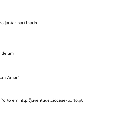
o jantar partilhado
s de um
 com Amor”
orto em http://juventude.diocese-porto.pt