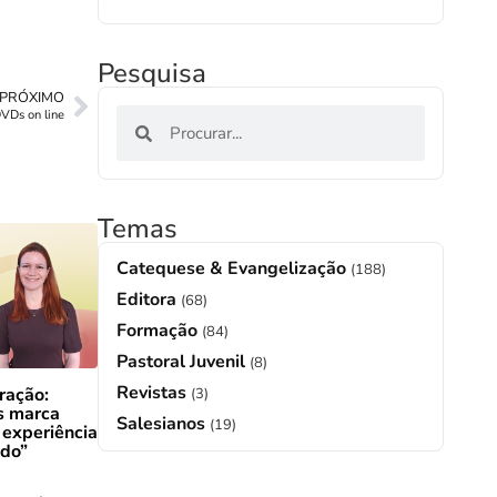
Pesquisa
PRÓXIMO
VDs on line
Temas
Catequese & Evangelização
(188)
Editora
(68)
Formação
(84)
Pastoral Juvenil
(8)
Revistas
ração:
(3)
s marca
Salesianos
(19)
 experiência
ado”