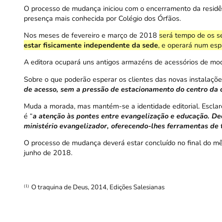
O processo de mudança iniciou com o encerramento da residên
presença mais conhecida por Colégio dos Órfãos.
Nos meses de fevereiro e março de 2018
será tempo de os se
estar fisicamente independente da sede
, e operará num esp
A editora ocupará uns antigos armazéns de acessórios de mo
Sobre o que poderão esperar os clientes das novas instalações,
de acesso, sem a pressão de estacionamento do centro da 
Muda a morada, mas mantém-se a identidade editorial. Esclarec
é “
a atenção às pontes entre evangelização e educação. D
ministério evangelizador, oferecendo-lhes ferramentas de 
O processo de mudança deverá estar concluído no final do mê
junho de 2018.
O traquina de Deus, 2014, Edições Salesianas
(1)