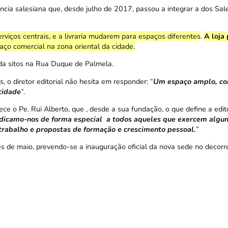
cia salesiana que, desde julho de 2017, passou a integrar a dos Sale
rviços centrais, e a livraria mudarem para espaços diferentes
.
A loja
aço comercial na zona oriental da cidade.
da sitos na Rua Duque de Palmela.
 o diretor editorial não hesita em responder: “
Um espaço amplo, co
cidade
”.
e o Pe. Rui Alberto, que , desde a sua fundação, o que define a edit
edicamo-nos de forma especial a todos aqueles que exercem algu
trabalho e propostas de formação e crescimento pessoal.
”
s de maio, prevendo-se a inauguração oficial da nova sede no decorr