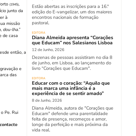
Porto
,
(1945)
Estão abertas as inscrições para a 16.ª
cio junto da
edição do E-vangelizar, um dos maiores
encontros nacionais de formação
er à
pastoral.
sua missão
, dou-lha
.”
EDITORA
e de casa
Diana Almeida apresenta “Corações
que Educam” nos Salesianos Lisboa
12 de Junho, 2026
Desde então, a
Dezenas de pessoas assistiram no dia 8
de junho, em Lisboa, ao lançamento do
livro “Corações que Educam".
e gravação e
marca das
EDITORA
Educar com o coração: “Aquilo que
mais marca uma infância é a
experiência de se sentir amado”
8 de Junho, 2026
Diana Almeida, autora de "Corações que
a o Pe. Rui
Educam" defende uma parentalidade
feita de presença, recomeços e amor,
longe da perfeição e mais próxima da
 contacto
vida real.