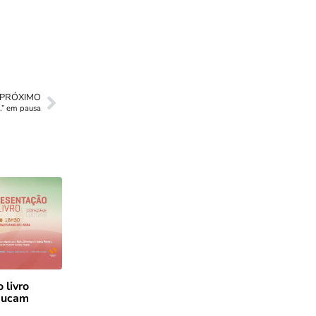
PRÓXIMO
” em pausa
 livro
ducam