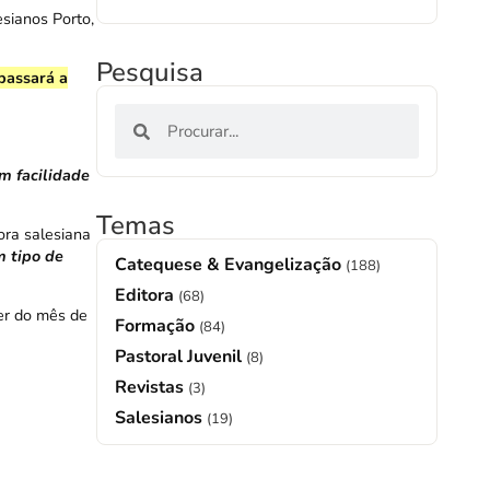
sianos Porto,
Pesquisa
 passará a
m facilidade
Temas
ora salesiana
m tipo de
Catequese & Evangelização
(188)
Editora
(68)
er do mês de
Formação
(84)
Pastoral Juvenil
(8)
Revistas
(3)
Salesianos
(19)