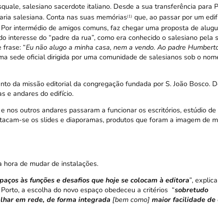
uale, salesiano sacerdote italiano. Desde a sua transferência para 
raria salesiana. Conta nas suas memórias
que, ao passar por um edifí
(1)
. Por intermédio de amigos comuns, faz chegar uma proposta de alugu
do interesse do “padre da rua”, como era conhecido o salesiano pela 
 frase: “
Eu não alugo a minha casa, nem a vendo. Ao padre Humberto
ma sede oficial dirigida por uma comunidade de salesianos sob o nom
mento da missão editorial da congregação fundada por S. João Bosco. 
s e andares do edifício.
m, e nos outros andares passaram a funcionar os escritórios, estúdio d
destacam-se os slides e diaporamas, produtos que foram a imagem de 
a hora de mudar de instalações.
aços às funções e desafios que hoje se colocam à editora
”, explic
 Porto, a escolha do novo espaço obedeceu a critérios “
sobretudo
lhar em rede, de forma integrada
[bem como]
maior facilidade de