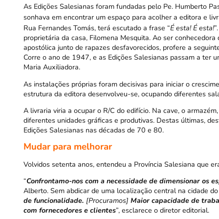
As Edições Salesianas foram fundadas pelo Pe. Humberto Pasq
sonhava em encontrar um espaço para acolher a editora e liv
Rua Fernandes Tomás, terá escutado a frase “
É esta! É esta!
”
proprietária da casa, Filomena Mesquita. Ao ser conhecedora 
apostólica junto de rapazes desfavorecidos, profere a seguinte
Corre o ano de 1947, e as Edições Salesianas passam a ter u
Maria Auxiliadora.
As instalações próprias foram decisivas para iniciar o cresci
estrutura da editora desenvolveu-se, ocupando diferentes sala
A livraria viria a ocupar o R/C do edifício. Na cave, o armazé
diferentes unidades gráficas e produtivas. Destas últimas, 
Edições Salesianas nas décadas de 70 e 80.
Mudar para melhorar
Volvidos setenta anos, entendeu a Província Salesiana que er
“
Confrontamo-nos com a necessidade de dimensionar os esp
Alberto. Sem abdicar de uma localização central na cidade do
de
funcionalidade.
[Procuramos]
Maior capacidade de traba
com fornecedores e clientes
”, esclarece o diretor editorial.