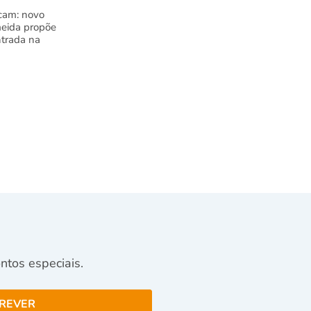
cam: novo
meida propõe
trada na
tos especiais.