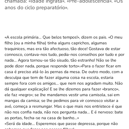
chamada: «Idade ingrata». «Pré-adolescência». «Os
anos do ciclo preparatório».
«A escola primária… Que belos tempos!», dizem os pais. «O meu
filho (ou a minha filha) tinha alguns caprichos, algumas
traquinices, mas era tão afectuoso, tão doce! Gostava de estar
connosco, contava-nos tudo, pedia-nos conselhos por tudo e por
nada… Agora tornou-se tão sisudo, tão estranho! Não se lhe
pode dizer nada, porque responde torto».«Para o fazer ficar em
casa é preciso atá-lo às pernas da mesa. De outro modo, com a
desculpa que tem de fazer alguma coisa na escola, estaria
sempre fora com os amigos… que nem nos agradam muito. Não
dá qualquer explicação! E se lhe dizemos para fazer «branco»,
ele faz «negro»; se lhe mandamos vestir uma camisola, sai em
mangas da camisa; se lhe pedimos para vir connosco visitar a
avó, começa a resmungar. Mas o que mais nos entristece é que
não nos confia nada, não nos pergunta nada… E é nervoso: bate
as portas, fecha-se na casa de banho…»
«Será da idade… Esperemos que passe depressa, porque não