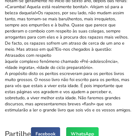
notam-se geralmente no início do sexto ano, depois das férias:
«Caramba! Aquela está realmente bonita!». «Vejam só para a
beleza daquela!»Os rapazes, por seu lado, não mudam assim
tanto, mas tornam-se mais barulhentos, mais irrequietos,
sempre aos empurrões e à bulha. Quase que parece que
perderam o comboio com respeito às suas colegas, sempre
arrogantes para com eles e à procura dos rapazes mais velhos.
De facto, os rapazes sofrem um atraso de cerca de um ano e
meio. Mas atraso em quê?Eis-nos chegados à questão:
Atrasados com respeito
àquele complexo fenómeno chamado «Pré-adolescência»,
«Idade ingrata», «Idade do ciclo preparatório».
A propósito disto os peritos escreveram para os peritos livros
muito grossos. O nosso livro não foi escrito para os peritos, mas
para vós que estais a viver esta idade. É pois importante que
estas páginas vos agradem e vos ajudem a perceber e,
sobretudo, a viver melhor esta idade. Não faremos grandes
discursos, mas apresentaremos breves «flash» que vos
estimularão a ler o grande livro que sois vós e os vossos amigos.
Partilhe
Facebook
WhatsApp