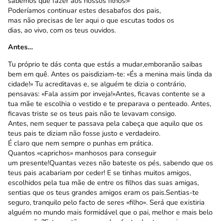
sabemos que fazer aos nossos filhos!»
Poderíamos continuar estes desabafos dos pais,
mas não precisas de ler aqui o que escutas todos os
dias, ao vivo, com os teus ouvidos.
Antes…
Tu próprio te dás conta que estás a mudar,emboranão saibas
bem em quê. Antes os paisdiziam-te: «És a menina mais linda da
cidade!» Tu acreditavas e, se alguém te dizia o contrário,
pensavas: «Fala assim por inveja!»Antes, ficavas contente se a
tua mãe te escolhia o vestido e te preparava o penteado. Antes,
ficavas triste se os teus pais não te levavam consigo.
Antes, nem sequer te passava pela cabeça que aquilo que os
teus pais te diziam não fosse justo e verdadeiro.
É claro que nem sempre o punhas em prática.
Quantos «caprichos» manhosos para conseguir
um presente!Quantas vezes não bateste os pés, sabendo que os
teus pais acabariam por ceder! E se tinhas muitos amigos,
escolhidos pela tua mãe de entre os filhos das suas amigas,
sentias que os teus grandes amigos eram os pais.Sentias-te
seguro, tranquilo pelo facto de seres «filho». Será que existiria
alguém no mundo mais formidável que o pai, melhor e mais belo