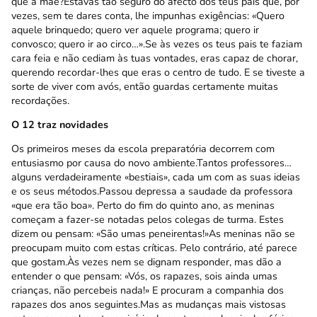
que a mãe?Estavas tão seguro do afecto dos teus pais que, por
vezes, sem te dares conta, lhe impunhas exigências: «Quero
aquele brinquedo; quero ver aquele programa; quero ir
convosco; quero ir ao circo…».Se às vezes os teus pais te faziam
cara feia e não cediam às tuas vontades, eras capaz de chorar,
querendo recordar-lhes que eras o centro de tudo. E se tiveste a
sorte de viver com avós, então guardas certamente muitas
recordações.
O 12 traz novidades
Os primeiros meses da escola preparatória decorrem com
entusiasmo por causa do novo ambiente.Tantos professores…
alguns verdadeiramente «bestiais», cada um com as suas ideias
e os seus métodos.Passou depressa a saudade da professora
«que era tão boa». Perto do fim do quinto ano, as meninas
começam a fazer-se notadas pelos colegas de turma. Estes
dizem ou pensam: «São umas peneirentas!»As meninas não se
preocupam muito com estas críticas. Pelo contrário, até parece
que gostam.Às vezes nem se dignam responder, mas dão a
entender o que pensam: «Vós, os rapazes, sois ainda umas
crianças, não percebeis nada!» E procuram a companhia dos
rapazes dos anos seguintes.Mas as mudanças mais vistosas