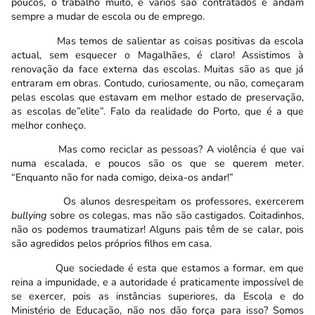
poucos, o trabalho muito, e vários são contratados e andam
sempre a mudar de escola ou de emprego.
Mas temos de salientar as coisas positivas da escola
actual, sem esquecer o Magalhães, é claro! Assistimos à
renovação da face externa das escolas. Muitas são as que já
entraram em obras. Contudo, curiosamente, ou não, começaram
pelas escolas que estavam em melhor estado de preservação,
as escolas de”elite”. Falo da realidade do Porto, que é a que
melhor conheço.
Mas como reciclar as pessoas? A violência é que vai
numa escalada, e poucos são os que se querem meter.
“Enquanto não for nada comigo, deixa-os andar!”
Os alunos desrespeitam os professores, exercerem
bullying
sobre os colegas, mas não são castigados. Coitadinhos,
não os podemos traumatizar! Alguns pais têm de se calar, pois
são agredidos pelos próprios filhos em casa.
Que sociedade é esta que estamos a formar, em que
reina a impunidade, e a autoridade é praticamente impossível de
se exercer, pois as instâncias superiores, da Escola e do
Ministério de Educação, não nos dão força para isso? Somos