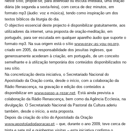
Neste sítio, propõe-se, para
download
ou escuta imediata, uma oração
diária (de segunda a sexta-feira), com cerca de dez minutos, em
formato mp3 (áudio: voz e música), tendo como inspiração um dos
textos bíblicos da liturgia do dia.
O objectivo essencial deste projecto é disponibilizar gratuitamente, aos
utilizadores da internet, uma proposta de oração-meditação, em
português, para ser escutada em qualquer aparelho áudio que suporte o
www.pray-as-you-go.org
formato mp3. Na sua origem está o sítio
,
criado em 2005, da responsabilidade dos jesuítas ingleses, que
generosamente acederam à criação, em português, de um conceito
semelhante e à utilização temporária dos conteúdos disponibilizados no
seu sítio.
Na concretização desta iniciativa, o Secretariado Nacional do
Apostolado da Oração conta, desde o início, com a colaboração da
Rádio Renascença, na gravação e edição dos conteúdos a
www.passo-a-rezar.net
disponibilizar em
. Está ainda prevista a
colaboração da Rádio Renascença, bem como da Agência Ecclesia, na
divulgação. O Secretariado Nacional da Pastoral da Cultura aderiu
também, desde o início, a esta proposta.
Depois da criação do sítio do Apostolado da Oração
www.apostoladodaoracao.pt
–
que, durante o ano 2009, teve cerca de
trinta e sete mil e quinhentas visitas
–
esta iniciativa confirma o