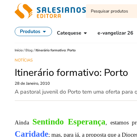
Produtos
Catequese
e-vangelizar 26
Início
/
Blog
/
Itinerário formativo: Porto
NOTÍCIAS
Itinerário formativo: Porto
28 de Janeiro, 2010
A pastoral juvenil do Porto tem uma oferta para 
Sentindo Esperança
Ainda
, estamos p
Caridade
; mas, para já, a proposta que a Dioc