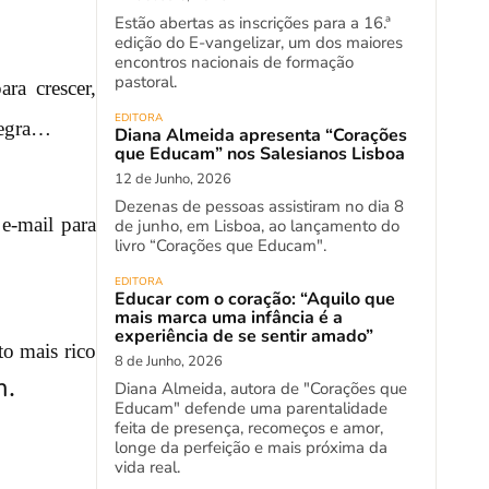
Estão abertas as inscrições para a 16.ª
edição do E-vangelizar, um dos maiores
encontros nacionais de formação
pastoral.
ra crescer,
EDITORA
legra…
Diana Almeida apresenta “Corações
que Educam” nos Salesianos Lisboa
12 de Junho, 2026
Dezenas de pessoas assistiram no dia 8
e-mail para
de junho, em Lisboa, ao lançamento do
livro “Corações que Educam".
EDITORA
Educar com o coração: “Aquilo que
mais marca uma infância é a
experiência de se sentir amado”
to mais rico
8 de Junho, 2026
m
.
Diana Almeida, autora de "Corações que
Educam" defende uma parentalidade
feita de presença, recomeços e amor,
longe da perfeição e mais próxima da
vida real.