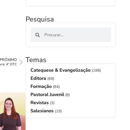
Pesquisa
Temas
PRÓXIMO
vra: 4º DTC
Catequese & Evangelização
(188)
Editora
(68)
Formação
(84)
Pastoral Juvenil
(8)
Revistas
(3)
Salesianos
(19)