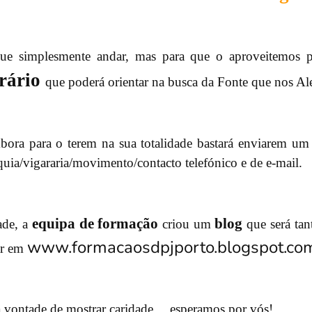
e simplesmente andar, mas para que o aproveitemos pa
rário
que poderá orientar na busca da Fonte que nos A
bora para o terem na sua totalidade bastará enviarem um 
a/vigararia/movimento/contacto telefónico e de e-mail.
equipa de formação
blog
ade, a
criou um
que será tan
www.formacaosdpjporto.blogspot.co
tar em
a vontade de mostrar caridade… esperamos por vós!