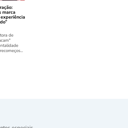
ração:
s marca
 experiência
ado”
tora de
ucam"
ntalidade
 recomeços...
tos especiais.