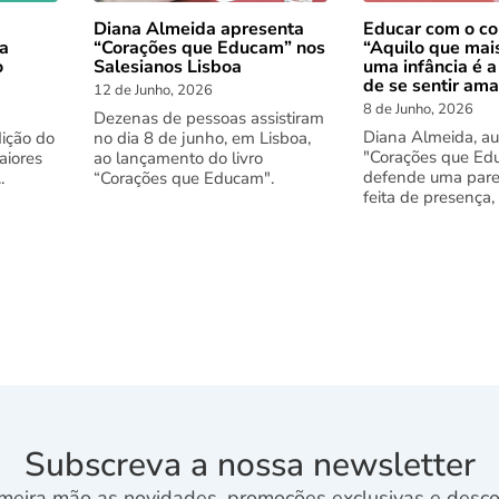
Diana Almeida apresenta
Educar com o co
 a
“Corações que Educam” nos
“Aquilo que mai
o
Salesianos Lisboa
uma infância é a
de se sentir am
12 de Junho, 2026
8 de Junho, 2026
Dezenas de pessoas assistiram
Diana Almeida, au
dição do
no dia 8 de junho, em Lisboa,
"Corações que Ed
aiores
ao lançamento do livro
defende uma pare
.
“Corações que Educam".
feita de presença,
Subscreva a nossa newsletter
meira mão as novidades, promoções exclusivas e descon