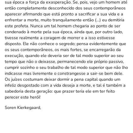
sua época a força da exasperação. Se, pois, vejo um homem até
então completamente desconhecido dos seus contemporâneos
aparecer afirmando que está pronto a sacrificar a sua vida e a
enfrentar a morte, muito tranquilamente então (…) eu demitiria
este profeta. Nunca um tal homem chegaria ao ponto de ser
condenado à morte pela sua época, ainda que, por outro lado,
tivesse realmente a coragem de morrer e a isso estivesse
disposto. Ele não conhece o segredo; pensa evidentemente que
os seus contemporâneos, os mais fortes, se encarregarão da
execução, quando ele deveria ser de tal modo superior ao seu
tempo que não o deixasse, permanecendo ele próprio passivo,
cumprir sozinho o seu trabalho de tal modo superior que não lho
indicasse mas livremente o constrangesse a sair-se bem dele.
Os juízes costumam deixar dormir a pena capital quando um
infeliz desgostado com a vida deseja a morte, e tal é também a
sabedoria desta geração: que prazer teria ele em ter feito
perecer este herói!
Soren Kierkegaard,