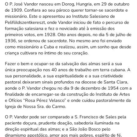
O P. José Vandor nasceu em Dorog, Hungria, em 29 de outubro
de 1909. Confiara ao seu pároco querer tornar-se sacerdote e
missionário. Este o apresentou ao Instituto Salesiano de
Peliföldszentkereszt, onde Vandor iniciou de fato o percurso de
formação salesiana e fez o noviciado até à emissão dos
primeiros votos, em 1928. Oito anos depois, no dia 5 de julho de
1936, se ordenou de sacerdote. No mesmo ano foi enviado
como missionário a Cuba e realizou, assim, um sonho que desde
criança cultivara no íntimo do seu coração.
Fazer o bem e ocupar-se da salvação das almas será a sua
única preocupação nos 40 anos de trabalho em terra cubana. A
sua personalidade, a sua espiritualidade e a sua criatividade
pastoral deixaram sinais profundos na diocese de Santa Clara,
aonde o P. Vandor chegou no dia 9 de dezembro de 1954 com a
finalidade de encarregar-se da construção do Instituto de Artes
e Ofícios “Rosa Pérez Velasco” e onde cuidou pastoralmente da
Igreja de Nossa Sra. do Carmo.
O P. Vandor pode ser comparado a S. Francisco de Sales pela
paciente doçura, prudente doação, sabedoria iluminada na
direção espiritual das almas; e a São João Bosco pelo
dinamismo apostólico, amor aos mais pobres, espírito de fé,