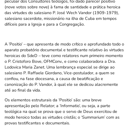
peculiar dos Consultores teólogos, foi dado parecer positivo
(nove votos sobre nove) à fama de santidade e prática heroica
das virtudes do salesiano P. José Wech Vandor (1909-1979),
salesiano sacerdote, missionário na ilha de Cuba em tempos
difíceis para a Igreja e para a Congregação.
A ’Positio’ – que apresenta de modo crítico e aprofundado todo o
aparato probatório documental e testificante relativo às virtudes
heroicas do SdeD – teve como relatores num primeiro momento
o P. Cristoforo Bove, OFMConv., e como colaboradora a Dra.
Lodovica Maria Zanet. Uma lembrança especial se dirige ao
salesiano P. Raffaele Giordano, Vice-postulador, a quem se
confiou, na fase diocesana, a causa de beatificação e
canonização do P. Vandor, à qual ele se dedicou alacremente
até ao final da vida.
Os elementos estruturais da ‘Positio’ são: uma breve
apresentação pelo Relator; a ‘Informatio’, ou seja, a parte
teológica na qual se prova que o servo de Deus exercitou de
modo heroico todas as virtudes cristãs; o ‘Summarium’ com as
provas testificantes e documentais.