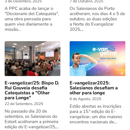
3 de Dezembro, 2025
7 de Outubro, 2025
A PPC acaba de lançar o
Os Salesianos do Porto
"Diccionario del Catequista",
acolheram, nos dias 4 e 5 de
uma obra pensada para
outubro, as duas edições
quem vive diariamente a
a Norte do Evangelizar
missão...
2025,...
E-vangelizar/25: Bispo D.
E-vangelizar2025:
Rui Gouveia desafia
Salesianos desafiam a
Catequistas a "Olhar
olhar para longe
para Longe"
6 de Agosto, 2025
22 de Setembro, 2025
Estão abertas as inscrições
No passado dia 20 de
para a 15.ª edição do E-
setembro, os Salesianos do
vangelizar, um dos maiores
Estoril acolheram a primeira
encontros nacionais de...
edição do E-vangelizar/25,...