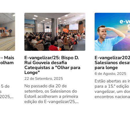
 – Mais
E-vangelizar/25: Bispo D.
E-vangelizar202
 olham
Rui Gouveia desafia
Salesianos desa
Catequistas a "Olhar para
para longe
Longe"
6 de Agosto, 2025
22 de Setembro, 2025
Estão abertas as i
No passado dia 20 de
 5 de
para a 15.ª edição
setembro, os Salesianos do
s
vangelizar, um do
Estoril acolheram a primeira
025,...
encontros nacionai
edição do E-vangelizar/25,...