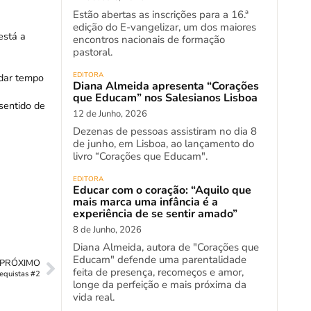
Estão abertas as inscrições para a 16.ª
edição do E-vangelizar, um dos maiores
está a
encontros nacionais de formação
pastoral.
EDITORA
ndar tempo
Diana Almeida apresenta “Corações
que Educam” nos Salesianos Lisboa
sentido de
12 de Junho, 2026
Dezenas de pessoas assistiram no dia 8
de junho, em Lisboa, ao lançamento do
livro “Corações que Educam".
EDITORA
Educar com o coração: “Aquilo que
mais marca uma infância é a
experiência de se sentir amado”
8 de Junho, 2026
Diana Almeida, autora de "Corações que
Educam" defende uma parentalidade
PRÓXIMO
feita de presença, recomeços e amor,
equistas #2
longe da perfeição e mais próxima da
vida real.