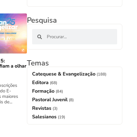
Pesquisa
5:
Temas
fiam a olhar
Catequese & Evangelização
(188)
Editora
(68)
nscrições
Formação
 do E-
(84)
s maiores
Pastoral Juvenil
(8)
s de...
Revistas
(3)
Salesianos
(19)