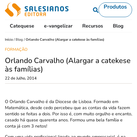
Produtos
Catequese
e-vangelizar
Recursos
Blog
L
Início
/
Blog
/
Orlando Carvalho (Alargar a catekese às famílias)
FORMAÇÃO
Orlando Carvalho (Alargar a catekese
às famílias)
22 de Julho, 2014
O Orlando Carvalho é da Diocese de Lisboa. Formado em
Matemática, desde cedo percebeu que as contas da vida fazem
sentido se feitas a dois. Por isso é, com muito orgulho e encanto,
casado há quase quarenta anos. Formou uma bela família e
conta já com 3 netos!
Com uma vida profissional ligada ao mundo empresarial, é na