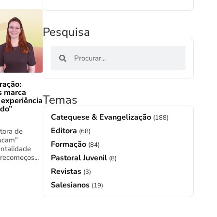
Pesquisa
ração:
s marca
Temas
 experiência
ado”
Catequese & Evangelização
(188)
Editora
tora de
(68)
ucam"
Formação
(84)
ntalidade
 recomeços...
Pastoral Juvenil
(8)
Revistas
(3)
Salesianos
(19)