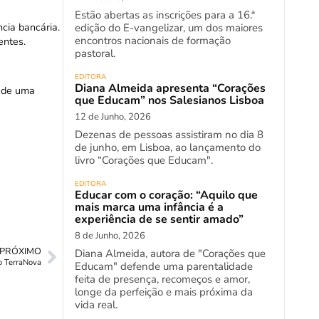
Estão abertas as inscrições para a 16.ª
cia bancária.
edição do E-vangelizar, um dos maiores
encontros nacionais de formação
entes.
pastoral.
EDITORA
Diana Almeida apresenta “Corações
o de uma
que Educam” nos Salesianos Lisboa
12 de Junho, 2026
Dezenas de pessoas assistiram no dia 8
de junho, em Lisboa, ao lançamento do
livro “Corações que Educam".
EDITORA
Educar com o coração: “Aquilo que
mais marca uma infância é a
experiência de se sentir amado”
8 de Junho, 2026
PRÓXIMO
Diana Almeida, autora de "Corações que
io TerraNova
Educam" defende uma parentalidade
feita de presença, recomeços e amor,
longe da perfeição e mais próxima da
vida real.