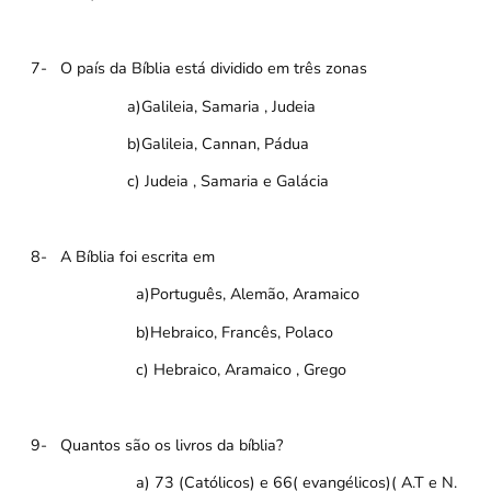
7-
O país da Bíblia está dividido em três zonas
a)Galileia, Samaria , Judeia
b)Galileia, Cannan, Pádua
c) Judeia , Samaria e Galácia
8-
A Bíblia foi escrita em
a)Português, Alemão, Aramaico
b)Hebraico, Francês, Polaco
c) Hebraico, Aramaico , Grego
9-
Quantos são os livros da bíblia?
a) 73 (Católicos) e 66( evangélicos)( A.T e N.