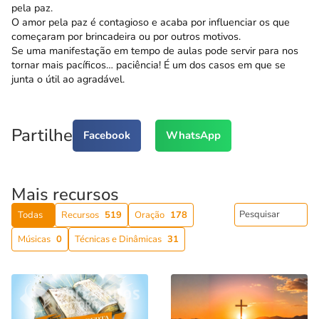
pela paz.
O amor pela paz é contagioso e acaba por influenciar os que
começaram por brincadeira ou por outros motivos.
Se uma manifestação em tempo de aulas pode servir para nos
tornar mais pacíficos… paciên­cia! É um dos casos em que se
junta o útil ao agra­dável.
Partilhe
Facebook
WhatsApp
Mais recursos
Todas
Recursos
519
Oração
178
Músicas
0
Técnicas e Dinâmicas
31