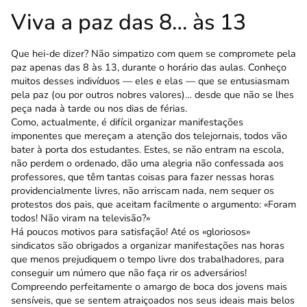
Viva a paz das 8… às 13
Que hei-de dizer? Não simpatizo com quem se compromete pela
paz apenas das 8 às 13, durante o horário das aulas. Conheço
muitos desses indivíduos — eles e elas — que se entusiasmam
pela paz (ou por outros nobres valores)… desde que não se lhes
peça nada à tarde ou nos dias de férias.
Como, actualmente, é difícil organizar manifes­tações
imponentes que mereçam a atenção dos telejornais, todos vão
bater à porta dos estudantes. Estes, se não entram na escola,
não perdem o ordenado, dão uma alegria não confessada aos
professores, que têm tantas coisas para fazer nessas horas
providencialmente livres, não arriscam nada, nem sequer os
protestos dos pais, que aceitam facilmente o argumento: «Foram
todos! Não viram na televisão?»
Há poucos motivos para satisfação! Até os «glo­riosos»
sindicatos são obrigados a organizar mani­festações nas horas
que menos prejudiquem o tempo livre dos trabalhadores, para
conseguir um número que não faça rir os adversários!
Compreendo per­feitamente o amargo de boca dos jovens mais
sen­síveis, que se sentem atraiçoados nos seus ideais mais belos