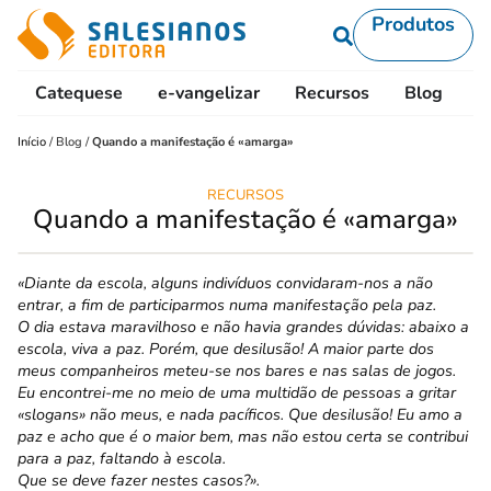
Produtos
Catequese
e-vangelizar
Recursos
Blog
L
Início
/
Blog
/
Quando a manifestação é «amarga»
RECURSOS
Quando a manifestação é «amarga»
«Diante da escola, alguns indivíduos convi­daram-nos a não
entrar, a fim de participarmos numa manifestação pela paz.
O dia estava maravilhoso e não havia grandes dúvidas: abaixo a
escola, viva a paz. Porém, que desilusão! A maior parte dos
meus companheiros meteu-se nos bares e nas salas de jogos.
Eu encontrei-me no meio de uma multidão de pessoas a gritar
«slogans» não meus, e nada pacíficos. Que desilusão! Eu amo a
paz e acho que é o maior bem, mas não estou certa se contribui
para a paz, faltando à escola.
Que se deve fazer nestes casos?».