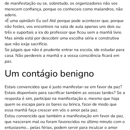
de manifestação ou se, sobre­tudo, os organizadores não vos
merecem confiança, porque os conheceis como malandros, não
aderis.
«É uma opinião!» Eu sei! Até porque pode acon­tecer que, porque
não fostes, vos encontreis na sala de aula apenas uns dois ou
três e suportais a ira do professor que ficou sem a manhã livre.
Mas ainda está por descobrir uma escolha séria e construtiva
que não exija sacrifício.
Se julgais que não é prudente entrar na escola, ide estudar para
casa. Não perdereis a manhã e a vossa consciência ficará em
paz.
Um contágio benigno
Estais convencidos que é justo manifestar-se em favor da paz?
Estais disponíveis para sacrificar também as vossas tardes? Se a
resposta é sim, participai na manifestação e, mesmo que haja
quem se escapa para os bares ou brinca, fazei de modo que
essa manhã faça crescer em vós o amor pela paz.
Estou convencido que também a manifestação em favor da paz,
que nasceram mal ou foram favo­recidos no último minuto com o
entusiasmo… pelas férias, podem servir para inculcar o amor