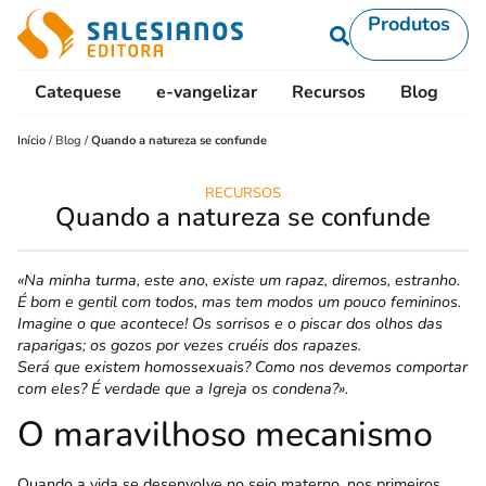
Produtos
Catequese
e-vangelizar
Recursos
Blog
L
Início
/
Blog
/
Quando a natureza se confunde
RECURSOS
Quando a natureza se confunde
«Na minha turma, este ano, existe um rapaz, diremos, estranho.
É bom e gentil com todos, mas tem modos um pouco femininos.
Imagine o que acontece! Os sorrisos e o piscar dos olhos das
raparigas; os gozos por vezes cruéis dos rapazes.
Será que existem homossexuais? Como nos devemos comportar
com eles? É verdade que a Igreja os condena?».
O maravilhoso mecanismo
Quando a vida se desenvolve no seio materno, nos primeiros