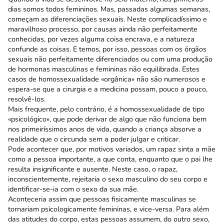
dias somos todos femininos. Mas, passadas algumas semanas,
começam as diferen­ciações sexuais. Neste complicadíssimo e
mara­vilhoso processo, por causas ainda não perfeitamente
conhecidas, por vezes alguma coisa encrava, e a natureza
confunde as coisas. E temos, por isso, pessoas com os órgãos
sexuais não perfeitamente diferenciados ou com uma produção
de hormonas masculinas e femininas não equilibrada. Estes
casos de homossexualidade «orgânica» não são nume­rosos e
espera-se que a cirurgia e a medicina possam, pouco a pouco,
resolvê-los.
Mais frequente, pelo contrário, é a homosse­xualidade de tipo
«psicológico», que pode derivar de algo que não funciona bem
nos primeiríssimos anos de vida, quando a criança absorve a
realidade que o circunda sem a poder julgar e criticar.
Pode acontecer que, por motivos variados, um rapaz sinta a mãe
como a pessoa importante, a que conta, enquanto que o pai lhe
resulta insignificante e ausente. Neste caso, o rapaz,
inconscientemente, rejeitaria o sexo masculino do seu corpo e
identi­ficar-se-ia com o sexo da sua mãe.
Aconteceria assim que pessoas fisicamente masculinas se
tornariam psicologicamente femininas, e vice-versa. Para além
das atitudes do corpo, estas pessoas assumem, do outro sexo,