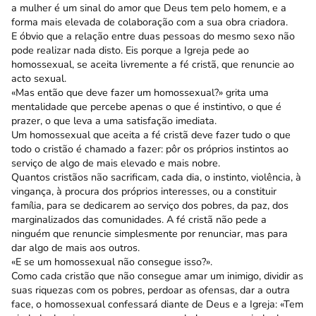
a mulher é um sinal do amor que Deus tem pelo homem, e a
forma mais elevada de colaboração com a sua obra criadora.
E óbvio que a relação entre duas pessoas do mesmo sexo não
pode realizar nada disto. Eis porque a Igreja pede ao
homossexual, se aceita livremente a fé cristã, que renuncie ao
acto sexual.
«Mas então que deve fazer um homossexual?» grita uma
mentalidade que percebe apenas o que é instintivo, o que é
prazer, o que leva a uma satisfação imediata.
Um homossexual que aceita a fé cristã deve fazer tudo o que
todo o cristão é chamado a fazer: pôr os próprios instintos ao
serviço de algo de mais elevado e mais nobre.
Quantos cristãos não sacrificam, cada dia, o instinto, violência, à
vingança, à procura dos próprios interesses, ou a constituir
família, para se dedicarem ao serviço dos pobres, da paz, dos
marginalizados das comunidades. A fé cristã não pede a
ninguém que renuncie simplesmente por renunciar, mas para
dar algo de mais aos outros.
«E se um homossexual não consegue isso?».
Como cada cristão que não consegue amar um inimigo, dividir as
suas riquezas com os pobres, perdoar as ofensas, dar a outra
face, o homossexual confessará diante de Deus e a Igreja: «Tem