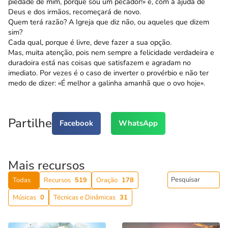
piedade de mim, porque sou um pecador!» e, com a ajuda de
Deus e dos irmãos, recomeçará de novo.
Quem terá razão? A Igreja que diz não, ou aqueles que dizem
sim?
Cada qual, porque é livre, deve fazer a sua opção.
Mas, muita atenção, pois nem sempre a felicidade verdadeira e
duradoira está nas coisas que satisfazem e agradam no
imediato. Por vezes é o caso de inverter o provérbio e não ter
medo de dizer: «É melhor a galinha amanhã que o ovo hoje».
Partilhe
Facebook
WhatsApp
Mais recursos
Todas
Recursos
519
Oração
178
Músicas
0
Técnicas e Dinâmicas
31