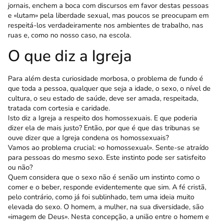
jornais, enchem a boca com discursos em favor destas pessoas
e «lutam» pela liberdade sexual, mas poucos se preocupam em
respeitá-los verdadeiramente nos ambientes de trabalho, nas
ruas e, como no nosso caso, na escola.
O que diz a Igreja
Para além desta curiosidade morbosa, o pro­blema de fundo é
que toda a pessoa, qualquer que seja a idade, o sexo, o nível de
cultura, o seu estado de saúde, deve ser amada, respeitada,
tratada com cortesia e caridade.
Isto diz a Igreja a respeito dos homossexuais. E que poderia
dizer ela de mais justo? Então, por que é que das tribunas se
ouve dizer que a Igreja condena os homossexuais?
Vamos ao problema crucial: «o homossexual». Sente-se atraído
para pessoas do mesmo sexo. Este instinto pode ser satisfeito
ou não?
Quem considera que o sexo não é senão um instinto como o
comer e o beber, responde eviden­temente que sim. A fé cristã,
pelo contrário, como já foi sublinhado, tem uma ideia muito
elevada do sexo. O homem, a mulher, na sua diversidade, são
«imagem de Deus». Nesta concepção, a união entre o homem e