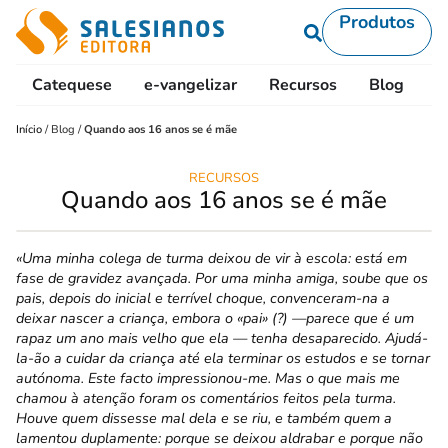
Produtos
Catequese
e-vangelizar
Recursos
Blog
L
Início
/
Blog
/
Quando aos 16 anos se é mãe
RECURSOS
Quando aos 16 anos se é mãe
«Uma minha colega de turma deixou de vir à escola: está em
fase de gravidez avançada. Por uma minha amiga, soube que os
pais, depois do inicial e terrível choque, convenceram-na a
deixar nascer a criança, embora o «pai» (?) —parece que é um
rapaz um ano mais velho que ela — tenha desaparecido. Ajudá-
la-ão a cuidar da criança até ela terminar os estudos e se tornar
autónoma. Este facto impres­sionou-me. Mas o que mais me
chamou à atenção foram os comentários feitos pela turma.
Houve quem dissesse mal dela e se riu, e também quem a
lamen­tou duplamente: porque se deixou aldrabar e porque não