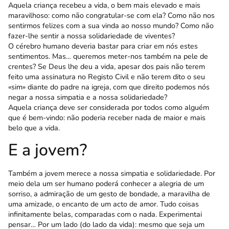
Aquela criança recebeu a vida, o bem mais elevado e mais
maravilhoso: como não congratu­lar-se com ela? Como não nos
sentirmos felizes com a sua vinda ao nosso mundo? Como não
fazer-lhe sentir a nossa solidariedade de viventes?
O cérebro humano deveria bastar para criar em nós estes
sentimentos. Mas… queremos meter-nos também na pele de
crentes? Se Deus lhe deu a vida, apesar dos pais não terem
feito uma assinatura no Registo Civil e não terem dito o seu
«sim» diante do padre na igreja, com que direito podemos nós
negar a nossa simpatia e a nossa solidariedade?
Aquela criança deve ser considerada por todos como alguém
que é bem-vindo: não poderia receber nada de maior e mais
belo que a vida.
E a jovem?
Também a jovem merece a nossa simpatia e soli­dariedade. Por
meio dela um ser humano poderá conhe­cer a alegria de um
sorriso, a admiração de um gesto de bondade, a maravilha de
uma amizade, o encanto de um acto de amor. Tudo coisas
infinitamente belas, compa­radas com o nada. Experimentai
pensar… Por um lado (do lado da vida): mesmo que seja um