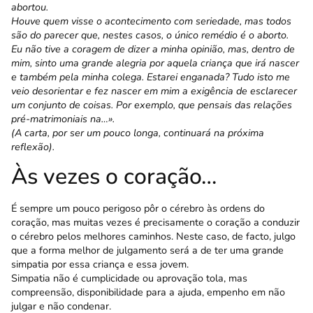
abortou.
Houve quem visse o acontecimento com serie­dade, mas todos
são do parecer que, nestes casos, o único remédio é o aborto.
Eu não tive a coragem de dizer a minha opinião, mas, dentro de
mim, sinto uma grande alegria por aquela criança que irá nascer
e também pela minha colega. Estarei enganada? Tudo isto me
veio desorientar e fez nascer em mim a exigência de esclarecer
um conjunto de coisas. Por exemplo, que pensais das relações
pré-matrimoniais na…».
(A carta, por ser um pouco longa, continuará na próxima
reflexão).
Às vezes o coração…
É sempre um pouco perigoso pôr o cérebro às ordens do
coração, mas muitas vezes é precisamente o coração a conduzir
o cérebro pelos melhores caminhos. Neste caso, de facto, julgo
que a forma melhor de julgamento será a de ter uma grande
simpatia por essa criança e essa jovem.
Simpatia não é cumplicidade ou aprovação tola, mas
compreensão, disponibilidade para a ajuda, empenho em não
julgar e não condenar.