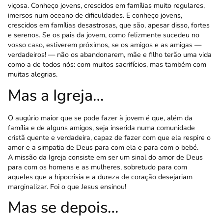
viçosa. Conheço jovens, crescidos em famílias muito regulares,
imersos num oceano de dificuldades. E conheço jovens,
crescidos em famílias desastrosas, que são, apesar disso, fortes
e serenos. Se os pais da jovem, como felizmente sucedeu no
vosso caso, estiverem próximos, se os amigos e as amigas —
verdadeiros! — não os aban­donarem, mãe e filho terão uma vida
como a de todos nós: com muitos sacrifícios, mas também com
muitas alegrias.
Mas a Igreja…
O augúrio maior que se pode fazer à jovem é que, além da
família e de alguns amigos, seja inserida numa comunidade
cristã quente e verdadeira, capaz de fazer com que ela respire o
amor e a simpatia de Deus para com ela e para com o bebé.
A missão da Igreja consiste em ser um sinal do amor de Deus
para com os homens e as mulheres, sobretudo para com
aqueles que a hipocrisia e a dureza de coração desejariam
marginalizar. Foi o que Jesus ensinou!
Mas se depois…