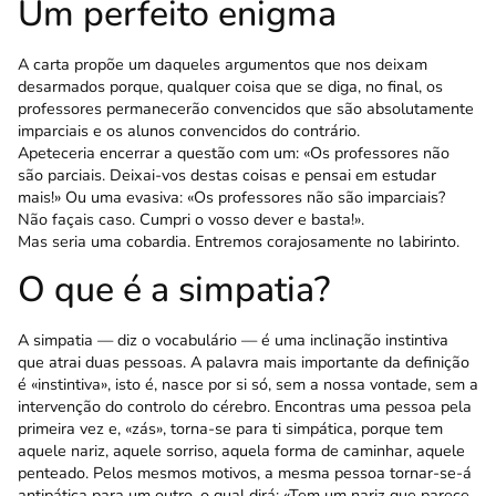
Um perfeito enigma
A carta propõe um daqueles argumentos que nos deixam
desarmados porque, qualquer coisa que se diga, no final, os
professores permanecerão conven­cidos que são absolutamente
imparciais e os alunos convencidos do contrário.
Apeteceria encerrar a questão com um: «Os professores não
são parciais. Deixai-vos destas coisas e pensai em estudar
mais!» Ou uma eva­siva: «Os professores não são imparciais?
Não façais caso. Cumpri o vosso dever e basta!».
Mas seria uma cobardia. Entremos corajosa­mente no labirinto.
O que é a simpatia?
A simpatia — diz o vocabulário — é uma inclinação instintiva
que atrai duas pessoas. A palavra mais importante da definição
é «ins­tintiva», isto é, nasce por si só, sem a nossa vontade, sem a
intervenção do controlo do cérebro. Encon­tras uma pessoa pela
primeira vez e, «zás», tor­na-se para ti simpática, porque tem
aquele nariz, aquele sorriso, aquela forma de caminhar, aquele
penteado. Pelos mesmos motivos, a mesma pessoa tornar-se-á
antipática para um outro, o qual dirá: «Tem um nariz que parece