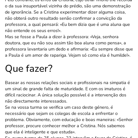
o da sua insuportável vizinha do prédio, são uma demonstração
de ignorância. Se a Cristina experimentar dizer alguma coisa,
não obterá outro resultado senão confirmar a convicção da
professora, a qual pensará: «Eu bem dizia que é uma aluna que
não entende os seus erros!».
Mas se fosse a Paula a dizer à professora: «Veja, senhora
doutora, que eu não sou assim tão boa aluna como pensa», a
professora levantaria um dedo e afirmaria: «Eu sempre disse que
a Paula é um amor de rapariga. Vejam só como ela é humilde!».
Que fazer?
Basear as nossas relações sociais e profissionais na simpatia é
um sinal de grande falta de maturidade. E com os imaturos é
difícil raciocinar. A única solução possível é a intervenção dos
não directa­mente interessados.
Se na vossa turma se verifica um caso deste género, é
necessário que sejam os colegas de escola a enfrentar o
problema. Obviamente, com educação e boas maneiras: «Senhor
professor, procure conhe­cer melhor a Cristina. Nós sabemos
que ela é inteligente e que estuda».
Se, numa turma de 25 alunos, 23 intervêm a favor da Cristina, é