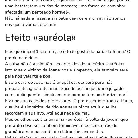
uma batata; tem um riso de macaco; uma forma de caminhar
afectada; um penteado horrível».
Não há nada a fazer: a simpatia cai-nos em cima, não somos
nós que a vamos procurar.
Efeito «auréola»
Mas que importância tem, se o João gosta do nariz da Joana? O
problema é deles.
A coisa não é assim tão inocente, devido ao efeito «auréola».
Isto é: se o vizinho da Joana nos é simpático, ela também será
para nós valente e boa.
E se a cara do João nos é antipática, ele será para nós
prepotente, ignorante, mau. Sucede assim que um é julgado
como delinquente, simplesmente porque tem um horrível nariz.
E vamos ao caso dos professores. O professor interroga a Paula,
que lhe é simpática, devido aos seus olhos azuis que lhe
recordam a sua avó. Até aqui nada de mal.
Mas os olhos azuis criam uma «auréola» à volta da jovem, que
portanto deve ser também formidável e os seus erros de
gramática não passarão de distracções inocentes.
Pelo contrário, os erros da Cristina, cujo olhar finório lhe recorda