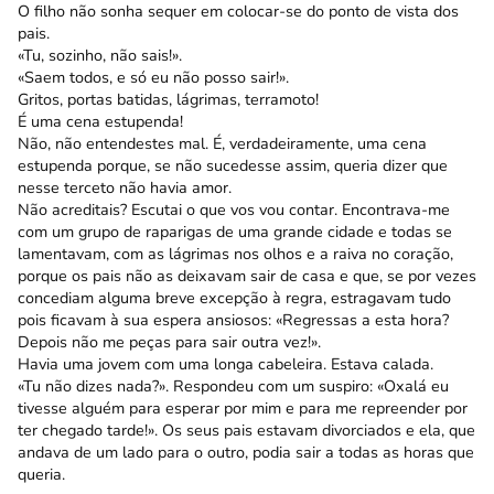
O filho não sonha sequer em colocar-se do ponto de vista dos
pais.
«Tu, sozinho, não sais!».
«Saem todos, e só eu não posso sair!».
Gritos, portas batidas, lágrimas, terramoto!
É uma cena estupenda!
Não, não entendestes mal. É, verdadeiramente, uma cena
estupenda porque, se não sucedesse assim, queria dizer que
nesse terceto não havia amor.
Não acreditais? Escutai o que vos vou contar. Encontrava-me
com um grupo de raparigas de uma grande cidade e todas se
lamentavam, com as lágrimas nos olhos e a raiva no coração,
porque os pais não as deixavam sair de casa e que, se por vezes
concediam alguma breve excepção à regra, estragavam tudo
pois ficavam à sua espera ansiosos: «Regressas a esta hora?
Depois não me peças para sair outra vez!».
Havia uma jovem com uma longa cabeleira. Estava calada.
«Tu não dizes nada?». Respondeu com um suspiro: «Oxalá eu
tivesse alguém para esperar por mim e para me repreender por
ter chegado tarde!». Os seus pais estavam divorciados e ela, que
andava de um lado para o outro, podia sair a todas as horas que
queria.