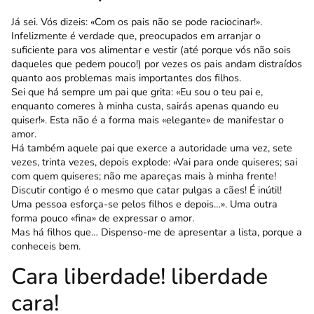
Já sei. Vós dizeis: «Com os pais não se pode raciocinar!».
Infelizmente é verdade que, preocupa­dos em arranjar o
suficiente para vos alimentar e vestir (até porque vós não sois
daqueles que pedem pouco!) por vezes os pais andam distraídos
quanto aos problemas mais importantes dos filhos.
Sei que há sempre um pai que grita: «Eu sou o teu pai e,
enquanto comeres à minha custa, sairás apenas quando eu
quiser!». Esta não é a forma mais «elegante» de manifestar o
amor.
Há também aquele pai que exerce a autoridade uma vez, sete
vezes, trinta vezes, depois explode: «Vai para onde quiseres; sai
com quem quiseres; não me apareças mais à minha frente!
Discutir contigo é o mesmo que catar pulgas a cães! É inútil!
Uma pessoa esforça-se pelos filhos e depois…». Uma outra
forma pouco «fina» de expressar o amor.
Mas há filhos que… Dispenso-me de apresentar a lista, porque a
conheceis bem.
Cara liberdade! liberdade
cara!