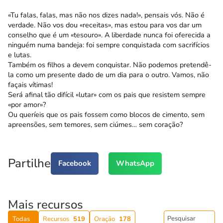
«Tu falas, falas, mas não nos dizes nada!», pen­sais vós. Não é
verdade. Não vos dou «receitas», mas estou para vos dar um
conselho que é um «tesouro». A liberdade nunca foi oferecida a
ninguém numa bandeja: foi sempre conquistada com sacrifícios
e lutas.
Também os filhos a devem conquistar. Não podemos pretendê-
la como um presente dado de um dia para o outro. Vamos, não
façais vítimas!
Será afinal tão difícil «lutar» com os pais que resistem sempre
«por amor»?
Ou queríeis que os pais fossem como blocos de cimento, sem
apreensões, sem temores, sem ciú­mes… sem coração?
Partilhe
Facebook
WhatsApp
Mais recursos
Todas
Recursos
519
Oração
178