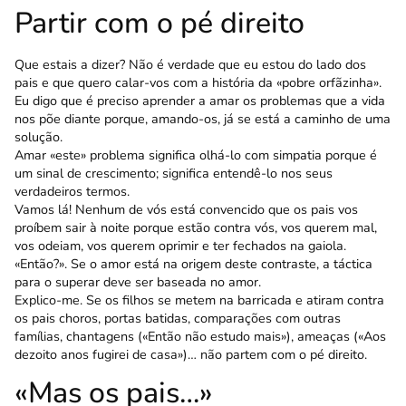
Partir com o pé direito
Que estais a dizer? Não é verdade que eu estou do lado dos
pais e que quero calar-vos com a história da «pobre orfãzinha».
Eu digo que é preciso aprender a amar os problemas que a vida
nos põe diante porque, amando-os, já se está a caminho de uma
solução.
Amar «este» problema significa olhá-lo com simpatia porque é
um sinal de crescimento; significa entendê-lo nos seus
verdadeiros termos.
Vamos lá! Nenhum de vós está convencido que os pais vos
proíbem sair à noite porque estão contra vós, vos querem mal,
vos odeiam, vos querem opri­mir e ter fechados na gaiola.
«Então?». Se o amor está na origem deste con­traste, a táctica
para o superar deve ser baseada no amor.
Explico-me. Se os filhos se metem na barricada e atiram contra
os pais choros, portas batidas, com­parações com outras
famílias, chantagens («Então não estudo mais»), ameaças («Aos
dezoito anos fugirei de casa»)… não partem com o pé direito.
«Mas os pais…»