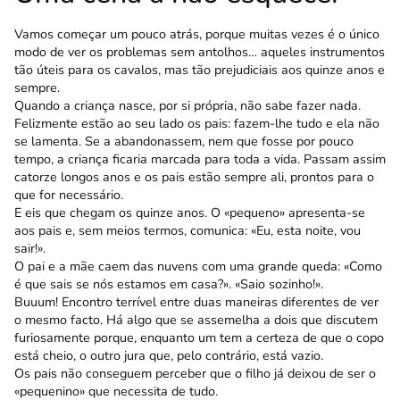
Vamos começar um pouco atrás, porque muitas vezes é o único
modo de ver os problemas sem antolhos… aqueles instrumentos
tão úteis para os cavalos, mas tão prejudiciais aos quinze anos e
sempre.
Quando a criança nasce, por si própria, não sabe fazer nada.
Felizmente estão ao seu lado os pais: fazem-lhe tudo e ela não
se lamenta. Se a abandonassem, nem que fosse por pouco
tempo, a criança ficaria marcada para toda a vida. Passam assim
catorze longos anos e os pais estão sempre ali, prontos para o
que for necessário.
E eis que chegam os quinze anos. O «pequeno» apresenta-se
aos pais e, sem meios termos, comunica: «Eu, esta noite, vou
sair!».
O pai e a mãe caem das nuvens com uma grande queda: «Como
é que sais se nós estamos em casa?». «Saio sozinho!».
Buuum! Encontro terrível entre duas manei­ras diferentes de ver
o mesmo facto. Há algo que se assemelha a dois que discutem
furiosamente porque, enquanto um tem a certeza de que o copo
está cheio, o outro jura que, pelo contrário, está vazio.
Os pais não conseguem perceber que o filho já deixou de ser o
«pequenino» que necessita de tudo.