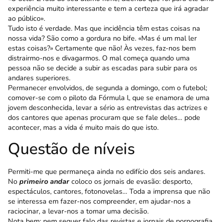
experiência muito interessante e tem a certeza que irá agradar
ao público».
Tudo isto é verdade. Mas que incidência têm estas coisas na
nossa vida? São como a gordura no bife. «Mas é um mal ler
estas coisas?» Certamente que não! Às vezes, faz-nos bem
distrairmo-nos e divagarmos. O mal começa quando uma
pessoa não se decide a subir as escadas para subir para os
andares superiores.
Permanecer envolvidos, de segunda a domingo, com o futebol;
comover-se com o piloto da Fór­mula l, que se enamora de uma
jovem desconhecida, levar a sério as entrevistas das actrizes e
dos cantores que apenas procuram que se fale deles… pode
acontecer, mas a vida é muito mais do que isto.
Questão de níveis
Permiti-me que permaneça ainda no edifício dos seis andares.
No
primeiro andar
coloco os jornais de evasão: desporto,
espectáculos, cantores, fotono­velas… Toda a imprensa que não
se interessa em fazer-nos compreender, em ajudar-nos a
raciocinar, a levar-nos a tomar uma decisão.
Nota bem: nem sequer falo das revistas e jor­nais de pornografia.