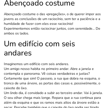
Abençoado costume
Abençoado costume o das «pregações», o de querer impor aos
jovens as conclusões de um raciocínio, sem ter a paciência e a
humildade de fazer com eles esse raciocínio!
Experimentemos então raciocinar juntos, com serenidade… De
ambos os lados.
Um edifício com seis
andares
Imaginemos um edifício com seis andares.
Um amigo nosso habita no primeiro andar. Abre a janela e
contempla o panorama. Vê coisas ver­dadeiras e justas?
Certamente que sim! O passeio, a rua que dobra na esquina, o
tronco de uma árvore, as portas das casas e, possivelmente, o
caixote do lixo.
Um lindo dia, é convidado a subir ao ter­ceiro andar. Vai à janela.
O seu olhar chega mais longe. Repara que a rua continua para
além da esquina e que os ramos mais altos da árvore estão a
secar. Percebe também que o caixote do lixo podia ser tirado