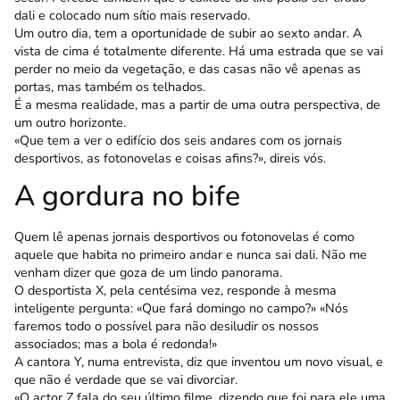
dali e colocado num sítio mais reservado.
Um outro dia, tem a oportunidade de subir ao sexto andar. A
vista de cima é totalmente diferente. Há uma estrada que se vai
perder no meio da vegetação, e das casas não vê apenas as
portas, mas também os telhados.
É a mesma realidade, mas a partir de uma outra perspectiva, de
um outro horizonte.
«Que tem a ver o edifício dos seis andares com os jornais
desportivos, as fotonovelas e coisas afins?», direis vós.
A gordura no bife
Quem lê apenas jornais desportivos ou fotono­velas é como
aquele que habita no primeiro andar e nunca sai dali. Não me
venham dizer que goza de um lindo panorama.
O desportista X, pela centésima vez, responde à mesma
inteligente pergunta: «Que fará domingo no campo?» «Nós
faremos todo o possível para não desiludir os nossos
associados; mas a bola é redonda!»
A cantora Y, numa entrevista, diz que inventou um novo visual, e
que não é verdade que se vai divorciar.
«O actor Z fala do seu último filme, dizendo que foi para ele uma