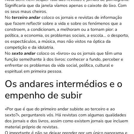
Significaria que da janela víamos apenas o caixote do lixo. Com
os seus maus cheiros.
No
terceiro andar
coloco os jornais e revistas de informação
que fazem reflectir sobre a vida e sobre os fenómenos que a
constroem, a condicionam, a melhoram ou a tornam pior: a
política, a econo­mia, os problemas sociais, a escola… o desporto,
os espectáculos, a música, mas não vistos na óptica da
competição e da idolatria.
No
sexto andar
coloco os «livros» ou os jornais que têm uma
função semelhante à dos livros: conhecer a fundo, perceber e
enfrentar os problemas da vida social, política, cultural e
espiritual em primeira pessoa.
Os andares intermédios e o
empenho de subir
«Por que é que do primeiro andar subiste ao terceiro e ao
sexto?», perguntareis vós. Há revistas com algumas qualidades
dos jornais e dos livros, assim como existem jornais que incluem
material próprio de revistas.
O importante é não se deixar prender por um único panorama e