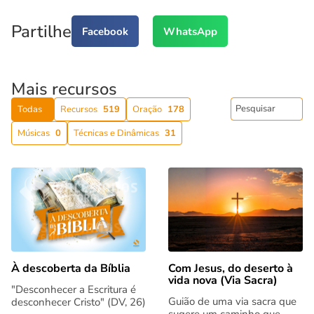
Partilhe
Facebook
WhatsApp
Mais recursos
Todas
Recursos
519
Oração
178
Músicas
0
Técnicas e Dinâmicas
31
Com Jesus, do deserto à
À descoberta da Bíblia
vida nova (Via Sacra)
"Desconhecer a Escritura é
Guião de uma via sacra que
desconhecer Cristo" (DV, 26)