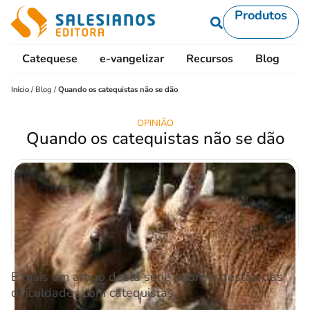
Produtos
Catequese
e-vangelizar
Recursos
Blog
L
Início
/
Blog
/
Quando os catequistas não se dão
OPINIÃO
Quando os catequistas não se dão
E mais um artigo desta série sobre a gestão das
dificuldades com catequistas.