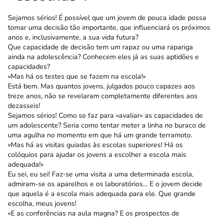
Sejamos sérios! É possível que um jovem de pouca idade possa
tomar uma decisão tão importante, que influenciará os próximos
anos e, inclusivamente, a sua vida futura?
Que capacidade de decisão tem um rapaz ou uma rapariga
ainda na adolescência? Conhecem eles já as suas aptidões e
capacidades?
«Mas há os testes que se fazem na escola!»
Está bem. Mas quantos jovens, julgados pouco capazes aos
treze anos, não se revelaram completamente diferentes aos
dezasseis!
Sejamos sérios! Como se faz para «avaliar» as capacidades de
um adolescente? Seria como tentar meter a linha no buraco de
uma agulha no momento em que há um grande terramoto.
«Mas há as visitas guiadas às escolas superiores! Há os
colóquios para ajudar os jovens a escolher a escola mais
adequada!»
Eu sei, eu sei! Faz-se uma visita a uma deter­minada escola,
admiram-se os aparelhos e os labo­ratórios… E o jovem decide
que aquela é a escola mais adequada para ele. Que grande
escolha, meus jovens!
«E as conferências na aula magna? E os pros­pectos de