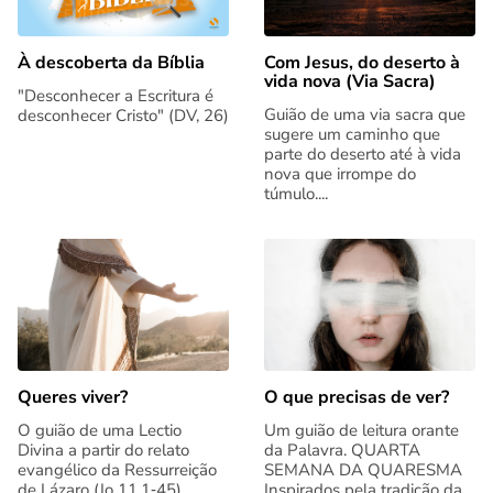
Com Jesus, do deserto à
À descoberta da Bíblia
vida nova (Via Sacra)
"Desconhecer a Escritura é
Guião de uma via sacra que
desconhecer Cristo" (DV, 26)
sugere um caminho que
parte do deserto até à vida
nova que irrompe do
túmulo....
Queres viver?
O que precisas de ver?
O guião de uma Lectio
Um guião de leitura orante
Divina a partir do relato
da Palavra. QUARTA
evangélico da Ressurreição
SEMANA DA QUARESMA
de Lázaro (Jo 11,1‑45)
Inspirados pela tradição da