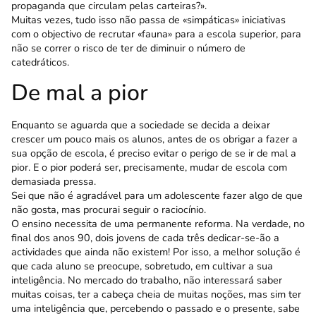
propaganda que circulam pelas carteiras?».
Muitas vezes, tudo isso não passa de «simpá­ticas» iniciativas
com o objectivo de recrutar «fauna» para a escola superior, para
não se correr o risco de ter de diminuir o número de
catedráticos.
De mal a pior
Enquanto se aguarda que a sociedade se decida a deixar
crescer um pouco mais os alunos, antes de os obrigar a fazer a
sua opção de escola, é preciso evitar o perigo de se ir de mal a
pior. E o pior poderá ser, precisamente, mudar de escola com
demasiada pressa.
Sei que não é agradável para um adolescente fazer algo de que
não gosta, mas procurai seguir o raciocínio.
O ensino necessita de uma permanente reforma. Na verdade, no
final dos anos 90, dois jovens de cada três dedicar-se-ão a
actividades que ainda não exis­tem! Por isso, a melhor solução é
que cada aluno se preocupe, sobretudo, em cultivar a sua
inteligência. No mercado do trabalho, não interessará saber
muitas coisas, ter a cabeça cheia de muitas noções, mas sim ter
uma inteligência que, percebendo o passado e o presente, sabe