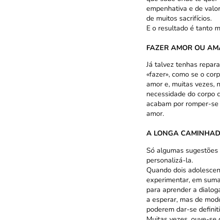
empenhativa e de valor
de muitos sacrifícios.
E o resultado é tanto m
FAZER AMOR OU AM
Já talvez tenhas repar
«fazer», como se o cor
amor e, muitas vezes, 
necessidade do corpo d
acabam por romper-se p
amor.
A LONGA CAMINHA
Só algumas sugestões 
personalizá-la.
Quando dois adolescent
experimentar, em suma,
para aprender a dialogar
a esperar, mas de modo
poderem dar-se definit
Muitas vezes, ouve-se 