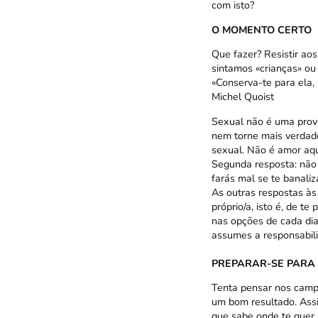
com isto?
O MOMENTO CERTO
Que fazer? Resistir ao
sintamos «crianças» ou
«Conserva-te para ela,
Michel Quoist
Sexual não é uma prov
nem torne mais verdade
sexual. Não é amor aqu
Segunda resposta: não 
farás mal se te banaliza
As outras respostas às 
próprio/a, isto é, de t
nas opções de cada dia
assumes a responsabil
PREPARAR-SE PARA
Tenta pensar nos campe
um bom resultado. Assi
que sabe onde te quer 