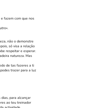
as e fazem com que nos
utro».
teza, não o demonstre
ois, só visa a relação
be respeitar e esperar.
adeira natureza. Mas
do de tas fazeres a ti
 podes trazer para a luz
dias, para alcançar
es ao teu treinador
da actividade