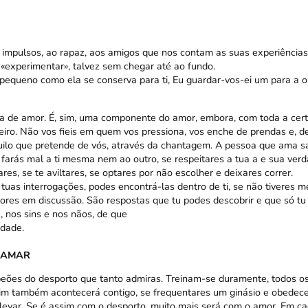
s impulsos, ao rapaz, aos amigos que nos contam as suas experiênci
 «experimentar», talvez sem chegar até ao fundo.
 pequeno como ela se conserva para ti, Eu guardar-vos-ei um para a o
a de amor. É, sim, uma componente do amor, embora, com toda a cer
iro. Não vos fieis em quem vos pressiona, vos enche de prendas e, dep
ilo que pretende de vós, através da chantagem. A pessoa que ama sa
farás mal a ti mesma nem ao outro, se respeitares a tua a e sua verd
res, se te aviltares, se optares por não escolher e deixares correr.
tuas interrogações, podes encontrá-las dentro de ti, se não tiveres me
e pores em discussão. São respostas que tu podes descobrir e que só tu
, nos sins e nos nãos, de que
idade.
 AMAR
ões do desporto que tanto admiras. Treinam-se duramente, todos os 
m também acontecerá contigo, se frequentares um ginásio e obedecer
levar. Se é assim com o desporto, muito mais será com o amor. Em ca