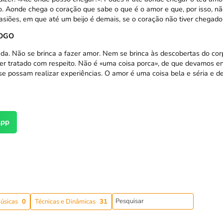
ão. Aonde chega o coração que sabe o que é o amor e que, por isso, n
asiões, em que até um beijo é demais, se o coração não tiver chegado 
JOGO
a. Não se brinca a fazer amor. Nem se brinca às descobertas do corp
er tratado com respeito. Não é «uma coisa porca», de que devamos 
e possam realizar experiências. O amor é uma coisa bela e séria e d
pp
úsicas
0
Técnicas e Dinâmicas
31