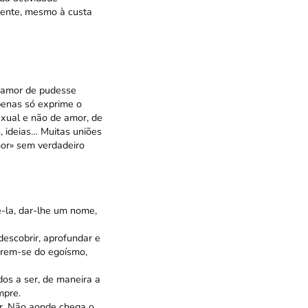
mente, mesmo à custa
o amor de pudesse
penas só exprime o
exual e não de amor, de
 ideias… Muitas uniões
mor» sem verdadeiro
-la, dar-lhe um nome,
escobrir, aprofundar e
arem-se do egoísmo,
os a ser, de maneira a
mpre.
or. Não aonde chega o