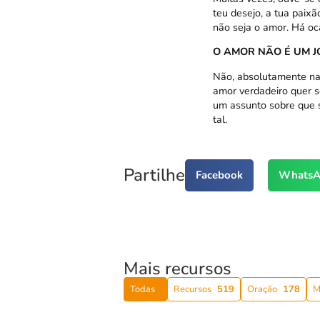
teu desejo, a tua paix
não seja o amor. Há oc
O AMOR NÃO É UM 
Não, absolutamente nad
amor verdadeiro quer s
um assunto sobre que s
tal.
Partilhe
Facebook
WhatsA
Mais recursos
Todas
Recursos
519
Oração
178
M