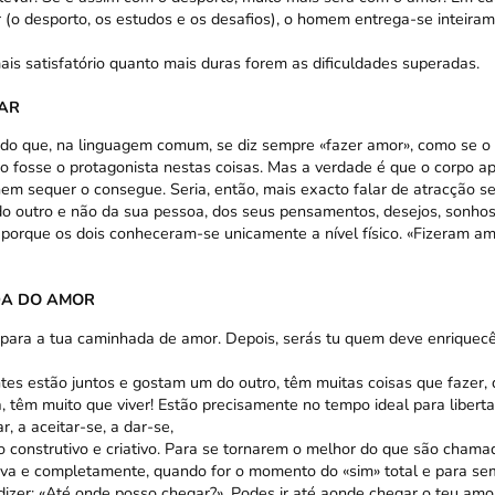
 (o desporto, os estudos e os desafios), o homem entrega-se inteira
ais satisfatório quanto mais duras forem as dificuldades superadas.
AR
ado que, na linguagem comum, se diz sempre «fazer amor», como se 
po fosse o protagonista nestas coisas. Mas a verdade é que o corpo a
nem sequer o consegue. Seria, então, mais exacto falar de atracção s
o outro e não da sua pessoa, dos seus pensamentos, desejos, sonhos,
orque os dois conheceram-se unicamente a nível físico. «Fizeram a
DA DO AMOR
para a tua caminhada de amor. Depois, serás tu quem deve enriquecê
es estão juntos e gostam um do outro, têm muitas coisas que fazer, d
 têm muito que viver! Estão precisamente no tempo ideal para libert
, a aceitar-se, a dar-se,
 construtivo e criativo. Para se tornarem o melhor do que são chamad
iva e completamente, quando for o momento do «sim» total e para se
dizer: «Até onde posso chegar?». Podes ir até aonde chegar o teu am