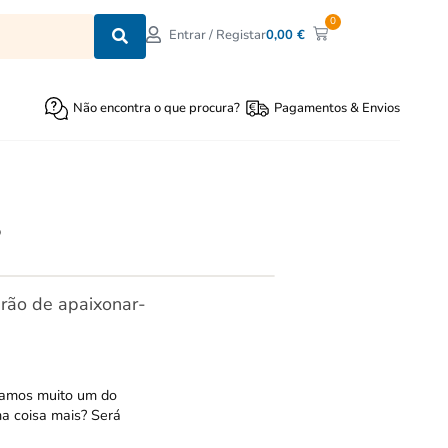
0
0,00
€
Entrar / Registar
Não encontra o que procura?
Pagamentos & Envios
?
rão de apaixonar-
stamos muito um do
a coisa mais? Será