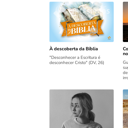
Co
À descoberta da Bíblia
no
"Desconhecer a Escritura é
Gu
desconhecer Cristo" (DV, 26)
su
de
ir