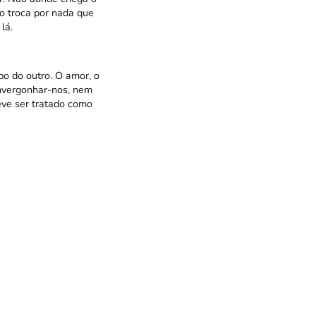
ão troca por nada que
lá.
o do outro. O amor, o
envergonhar-nos, nem
eve ser tratado como