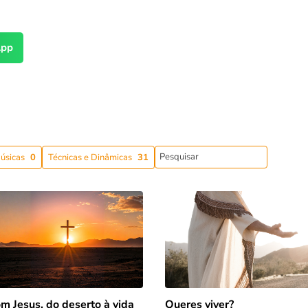
pp
úsicas
0
Técnicas e Dinâmicas
31
m Jesus, do deserto à vida
Queres viver?