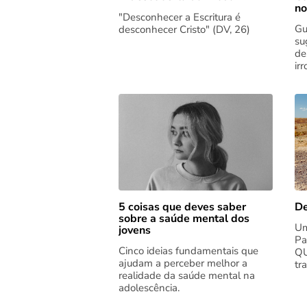
no
"Desconhecer a Escritura é
Gu
desconhecer Cristo" (DV, 26)
su
de
ir
5 coisas que deves saber
De
sobre a saúde mental dos
Um
jovens
Pa
Cinco ideias fundamentais que
QU
ajudam a perceber melhor a
tr
realidade da saúde mental na
adolescência.