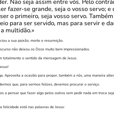
der.
Não seja assim entre vós. Pelo contrá
ser fazer-se grande, seja o vosso servo; e
ser o primeiro, seja vosso servo.
Também o
o para ser servido, mas para servir e dar
 a multidão.»
ciou a sua paixão, morte e resurreição.
iscurso não deixou os Doze muito bem impressionados.
ram totalmente o sentido da mensagem de Jesus.
esus!
ga. Aproveita a ocasião para propor, também a nós, uma maneira altern
ndermos que, para sermos felizes, devemos procurar o serviço.
s a pensar que fazer algo pelos outros sem pedir nada em troca se
a felicidade está nas palavras de Jesus: