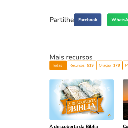
Partilhe
Facebook
WhatsA
Mais recursos
Todas
Recursos
519
Oração
178
M
Co
À descoberta da Bíblia