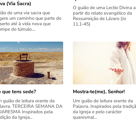
va (Via Sacra)
O guião de uma Lectio Divina a
ião de uma via sacra que
partir do relato evangélico da
gere um caminho que parte do
Ressurreição de Lázaro (Jo
serto até à vida nova que
11,1‑45)
rompe do túmulo....
 que tens sede?
Mostra‑te(me), Senhor!
 guião de leitura orante da
Um guião de leitura orante da
lavra. TERCEIRA SEMANA DA
Palavra. Inspirados pela tradiç
ARESMA Inspirados pela
da Igreja e pelo carácter
adição da Igreja...
quaresmal...