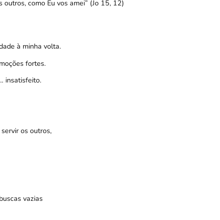
 outros, como Eu vos amei” (Jo 15, 12)
idade à minha volta.
moções fortes.
insatisfeito.
ervir os outros,
buscas vazias