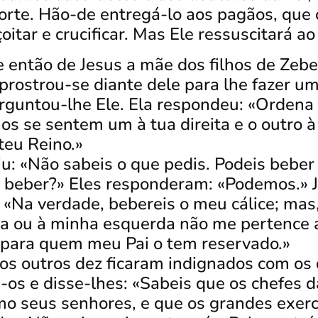
orte.
Hão-de entregá-lo aos pagãos, que 
oitar e crucificar. Mas Ele ressuscitará ao 
então de Jesus a mãe dos filhos de Zeb
e prostrou-se diante dele para lhe fazer u
rguntou-lhe Ele. Ela respondeu: «Ordena
hos se sentem um à tua direita e o outro à
teu Reino.»
iu: «Não sabeis o que pedis. Podeis beber 
a beber?» Eles responderam: «Podemos.»
: «Na verdade, bebereis o meu cálice; mas
ta ou à minha esquerda não me pertence
 para quem meu Pai o tem reservado.»
 os outros dez ficaram indignados com os 
os e disse-lhes: «Sabeis que os chefes d
o seus senhores, e que os grandes exer