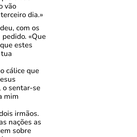
o vão
terceiro dia.»
edeu, com os
m pedido.
«Que
 que estes
 tua
o cálice que
Jesus
, o sentar-se
 a mim
dois irmãos.
as nações as
cem sobre