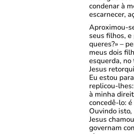
condenar à m
escarnecer, aç
Aproximou-se 
seus filhos, 
queres?» – pe
meus dois fil
esquerda, no 
Jesus retorqu
Eu estou par
replicou-lhes
à minha direi
concedê-lo: é
Ouvindo isto,
Jesus chamou-
governam com