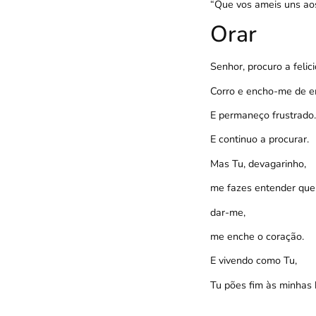
“Que vos ameis uns aos
Orar
Senhor, procuro a felic
Corro e encho-me de e
E permaneço frustrado… 
E continuo a procurar.
Mas Tu, devagarinho,
me fazes entender que s
dar-me,
me enche o coração.
E vivendo como Tu,
Tu pões fim às minhas 