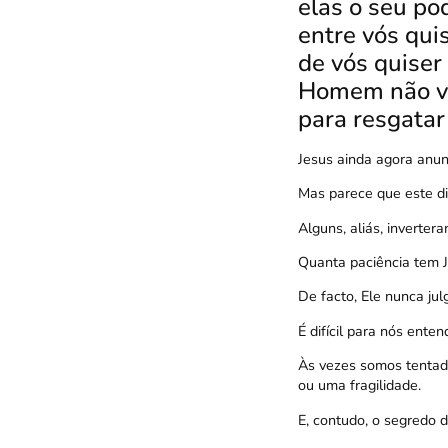
elas o seu po
entre vós qui
de vós quiser 
Homem não vei
para resgatar
Jesus ainda agora anun
Mas parece que este d
Alguns, aliás, inverte
Quanta paciência tem J
De facto, Ele nunca jul
É difícil para nós ente
Às vezes somos tentado
ou uma fragilidade.
E, contudo, o segredo d