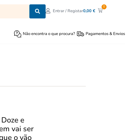
0
0,00
€
Entrar / Registar
Não encontra o que procura?
Pagamentos & Envios
 Doze e
em vai ser
que o vão