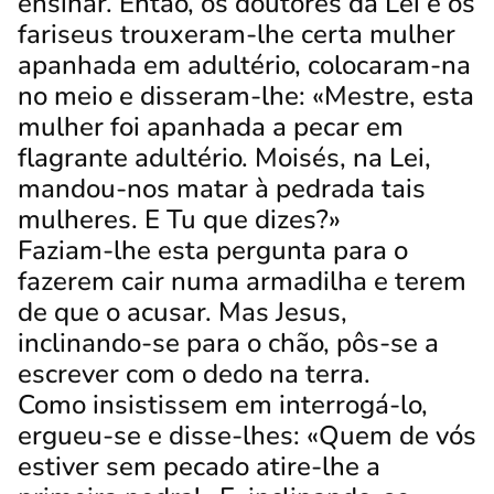
ensinar.
Então, os doutores da Lei e os
fariseus trouxeram-lhe certa mulher
apanhada em adultério, colocaram-na
no meio
e disseram-lhe: «Mestre, esta
mulher foi apanhada a pecar em
flagrante adultério.
Moisés, na Lei,
mandou-nos matar à pedrada tais
mulheres. E Tu que dizes?»
Faziam-lhe esta pergunta para o
fazerem cair numa armadilha e terem
de que o acusar. Mas Jesus,
inclinando-se para o chão, pôs-se a
escrever com o dedo na terra.
Como insistissem em interrogá-lo,
ergueu-se e disse-lhes: «Quem de vós
estiver sem pecado atire-lhe a