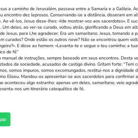
sus a caminho de Jerusalém, passava entre a Samaria e a Galileia. A
u encontro dez leprosos. Conservando-se a distância, disseram em alt
 Ao vê-los, Jesus disse-lhes: «Ide mostrar-vos aos sacerdotes». E s
. Um deles, ao ver-se curado, voltou atrás, glorificando a Deus em alt
 de Jesus, para Lhe agradecer. Era um samaritano. Jesus, tomando a pa
am curados? Onde estão os outros nove? Não se encontrou quem volta
geiro?». E disse ao homem: «Levanta-te e segue o teu caminho; a tuaf
ico de fé”
o manual de instruções, sempre baseado em seus encontros. Desta ve
stados da sociedade, acusados de castigo divino. Gritam forte: “Tem c
-nos, somos impuros, somos excomungados, restitui-nos a dignidade 
mo Eliseu. Mandou-os apresentar-se aos sacerdotes para confirmar 
que aconteceu algo estranho: apenas um deles, samaritano, veio agrad
resenta-nos um itinerário catequético de fé.
pp