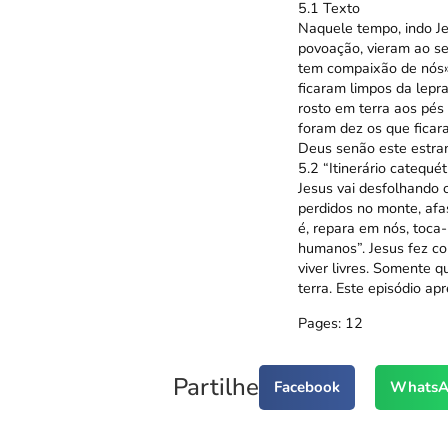
5.1 Texto
Naquele tempo, indo Je
povoação, vieram ao se
tem compaixão de nós».
ficaram limpos da lepra
rosto em terra aos pés
foram dez os que ficar
Deus senão este estran
5.2 “Itinerário catequét
Jesus vai desfolhando 
perdidos no monte, afa
é, repara em nós, toca
humanos”. Jesus fez co
viver livres. Somente 
terra. Este episódio ap
Pages:
1
2
Partilhe
Facebook
WhatsA