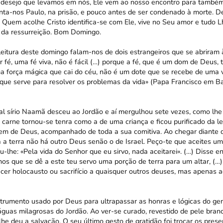
desejo que levamos em nós, Ele vem ao nosso encontro para também
nta-nos Paulo, na prisão, e pouco antes de ser condenado à morte. D
. Quem acolhe Cristo identifica-se com Ele, vive no Seu amor e tudo 
a da ressurreição. Bom Domingo.
 leitura deste domingo falam-nos de dois estrangeiros que se abriram
r fé, uma fé viva, não é fácil (…) porque a fé, que é um dom de Deus
a força mágica que cai do céu, não é um dote que se recebe de uma
ue serve para resolver os problemas da vida» (Papa Francisco em Bak
al sírio Naamã desceu ao Jordão e aí mergulhou sete vezes, como lhe
arne tornou-se tenra como a de uma criança e ficou purificado da le
 de Deus, acompanhado de toda a sua comitiva. Ao chegar diante d
a terra não há outro Deus senão o de Israel. Peço-te que aceites um
u-lhe: «Pela vida do Senhor que eu sirvo, nada aceitarei». (…) Disse
nos que se dê a este teu servo uma porção de terra para um altar, (…)
cer holocausto ou sacrifício a quaisquer outros deuses, mas apenas 
nstrumento usado por Deus para ultrapassar as honras e lógicas do ge
águas milagrosas do Jordão. Ao ver-se curado, revestido de pele branc
he deu a salvação. O seu último gesto de gratidão foi trocar os pres