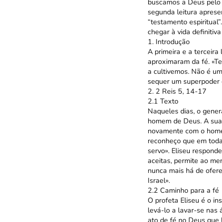
buscamos a Deus pelo 
segunda leitura aprese
“testamento espiritual”
chegar à vida definitiv
1. Introdução
A primeira e a terceira
aproximaram da fé. «Te
a cultivemos. Não é um
sequer um superpoder q
2. 2 Reis 5, 14-17
2.1 Texto
Naqueles dias, o gener
homem de Deus. A sua c
novamente com o homem
reconheço que em toda 
servo». Eliseu responde
aceitas, permite ao me
nunca mais há de ofere
Israel».
2.2 Caminho para a fé
O profeta Eliseu é o i
levá-lo a lavar-se nas 
ato de fé no Deus que l