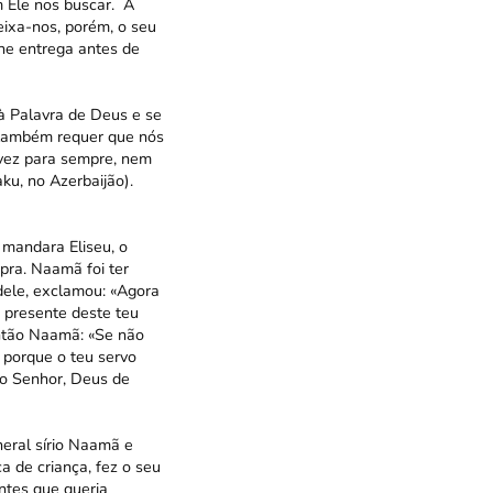
 Ele nos buscar. A
eixa-nos, porém, o seu
Lhe entrega antes de
 à Palavra de Deus e se
, também requer que nós
 vez para sempre, nem
u, no Azerbaijão).
 mandara Eliseu, o
pra. Naamã foi ter
ele, exclamou: «Agora
 presente deste teu
 então Naamã: «Se não
 porque o teu servo
ao Senhor, Deus de
neral sírio Naamã e
a de criança, fez o seu
entes que queria