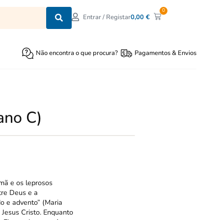
0
0,00
€
Entrar / Registar
Não encontra o que procura?
Pagamentos & Envios
ano C)
mã e os leprosos
tre Deus e a
do e advento” (Maria
 Jesus Cristo. Enquanto