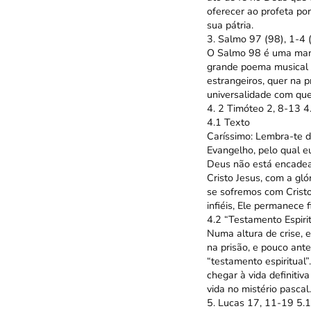
oferecer ao profeta por
sua pátria.
3. Salmo 97 (98), 1-4 (
O Salmo 98 é uma manif
grande poema musical 
estrangeiros, quer na 
universalidade com que
4. 2 Timóteo 2, 8-13 4
4.1 Texto
Caríssimo: Lembra-te d
Evangelho, pelo qual e
Deus não está encadead
Cristo Jesus, com a gl
se sofremos com Crist
infiéis, Ele permanece
4.2 “Testamento Espirit
Numa altura de crise, 
na prisão, e pouco ant
“testamento espiritual”
chegar à vida definitiv
vida no mistério pascal.
5. Lucas 17, 11-19 5.1