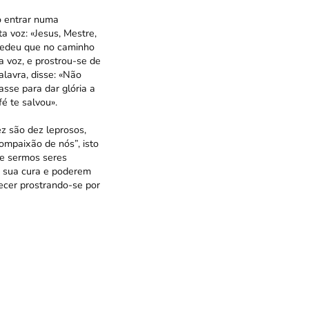
o entrar numa
a voz: «Jesus, Mestre,
ucedeu que no caminho
a voz, e prostrou-se de
lavra, disse: «Não
sse para dar glória a
é te salvou».
z são dez leprosos,
ompaixão de nós”, isto
de sermos seres
a sua cura e poderem
ecer prostrando-se por