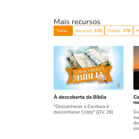
Mais recursos
Todas
Recursos
519
Oração
178
M
Co
À descoberta da Bíblia
no
"Desconhecer a Escritura é
Gu
desconhecer Cristo" (DV, 26)
su
de
ir