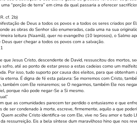
 uma “porção de terra” em cima da qual passaria a oferecer sacrifício
R. cf. 2b)
estação de Deus a todos os povos e a todos os seres criados por E
onde as obras do Senhor são enumeradas, cada uma na sua originali
primeira leitura (Naamã), quer no evangelho (10 leprosos), o Salmo ap
 Deus quer chegar a todos os povos com a salvação.
.1
e que Jesus Cristo, descendente de David, ressuscitou dos mortos, 
u sofro, até ao ponto de estar preso a estas cadeias como um malfeit
a. Por isso, tudo suporto por causa dos eleitos, para que obtenham
ória eterna. É digna de fé esta palavra: Se morremos com Cristo, tam
o, também com Ele reinaremos; se O negarmos, também Ele nos negar
 fiel, porque não pode negar-Se a Si mesmo.
ual”
em que as comunidades parecem ter perdido o entusiasmo e que enfre
es de ser condenado à morte, escreve, firmemente, aquilo a que pode
. Quem acolhe Cristo identifica-se com Ele, vive no Seu amor e tudo 
a da ressurreição. Eis a bela síntese dum maravilhoso hino que nos reve