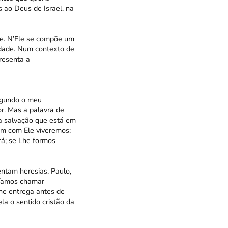
s ao Deus de Israel, na
le. N’Ele se compõe um
dade. Num contexto de
resenta a
segundo o meu
or. Mas a palavra de
 a salvação que está em
bém com Ele viveremos;
á; se Lhe formos
ntam heresias, Paulo,
ríamos chamar
Lhe entrega antes de
la o sentido cristão da