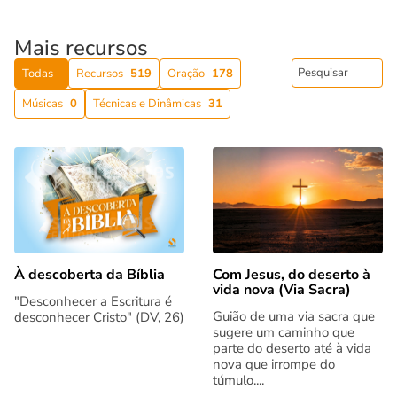
Mais recursos
Todas
Recursos
519
Oração
178
Músicas
0
Técnicas e Dinâmicas
31
Com Jesus, do deserto à
À descoberta da Bíblia
vida nova (Via Sacra)
"Desconhecer a Escritura é
Guião de uma via sacra que
desconhecer Cristo" (DV, 26)
sugere um caminho que
parte do deserto até à vida
nova que irrompe do
túmulo....