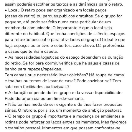
assim poderás escolher os textos e as dinâmicas para o retiro.
• Local: O retiro pode ser organizado em locais pagos
(casas de retiro) ou parques públicos gratuitos. Se o grupo for
pequeno, até pode ser feito numa casa particular de um
membro da comunidade. O importante é que o local seja
diferente do habitual. Que tenha condições de silêncio, espaços
para reflexão pessoal e para atividades de grupo. O ideal é que
haja espaços ao ar livre e cobertos, caso chova. Dá preferência
a casas que tenham capela.
• As necessidades logísticas do espaço dependem da duração
do retiro. Se for para dormir, verifica que há salas e casas de
banho para rapazes/raparigas.
Tem camas ou é necessário levar colchões? Há roupa de cama
e toalhas ou temos de levar de casa? Pode cozinhar-se? Tem
sala com facilidades audiovisuais?
• A duração depende do teu grupo e da vossa disponibilidade.
Pode durar um dia ou um fim-de-semana.
• Não tenhas medo de ser exigente e de lhes fazer propostas
sérias. O retiro é, por si só, um momento de ambição pastoral.
• O tempo de grupo é importante e a mudança de ambientes e
rotinas pode reforçar os laços entres os membros. Mas favorece
o trabalho pessoal. Momentos em que possam confrontar-se