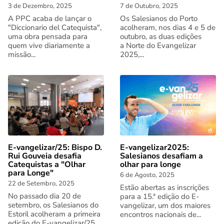
3 de Dezembro, 2025
7 de Outubro, 2025
A PPC acaba de lançar o
Os Salesianos do Porto
"Diccionario del Catequista",
acolheram, nos dias 4 e 5 de
uma obra pensada para
outubro, as duas edições
quem vive diariamente a
a Norte do Evangelizar
missão...
2025,...
E-vangelizar/25: Bispo D.
E-vangelizar2025:
Rui Gouveia desafia
Salesianos desafiam a
Catequistas a "Olhar
olhar para longe
para Longe"
6 de Agosto, 2025
22 de Setembro, 2025
Estão abertas as inscrições
No passado dia 20 de
para a 15.ª edição do E-
setembro, os Salesianos do
vangelizar, um dos maiores
Estoril acolheram a primeira
encontros nacionais de...
edição do E-vangelizar/25,...