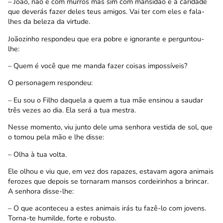
– João, não é com murros mas sim com mansidão e a caridade
que deverás fazer deles teus amigos. Vai ter com eles e fala-
lhes da beleza da virtude.
Joãozinho respondeu que era pobre e ignorante e perguntou-
lhe:
– Quem é você que me manda fazer coisas impossíveis?
O personagem respondeu:
– Eu sou o Filho daquela a quem a tua mãe ensinou a saudar
três vezes ao dia. Ela será a tua mestra.
Nesse momento, viu junto dele uma senhora vestida de sol, que
o tomou pela mão e lhe disse:
– Olha à tua volta.
Ele olhou e viu que, em vez dos rapazes, estavam agora animais
ferozes que depois se tornaram mansos cordeirinhos a brincar.
A senhora disse-lhe:
– O que aconteceu a estes animais irás tu fazê-lo com jovens.
Torna-te humilde, forte e robusto.