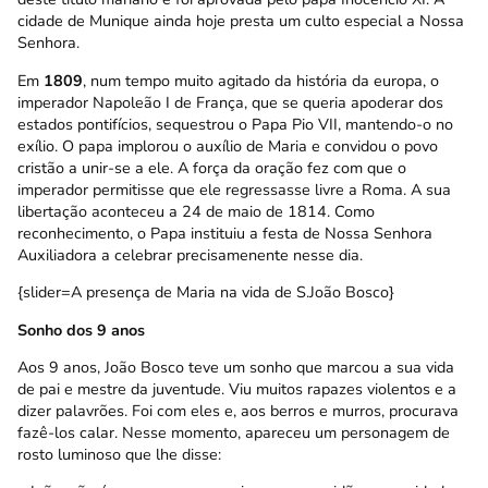
cidade de Munique ainda hoje presta um culto especial a Nossa
Senhora.
Em
1809
, num tempo muito agitado da história da europa, o
imperador Napoleão I de França, que se queria apoderar dos
estados pontifícios, sequestrou o Papa Pio VII, mantendo-o no
exílio. O papa implorou o auxílio de Maria e convidou o povo
cristão a unir-se a ele. A força da oração fez com que o
imperador permitisse que ele regressasse livre a Roma. A sua
libertação aconteceu a 24 de maio de 1814. Como
reconhecimento, o Papa instituiu a festa de Nossa Senhora
Auxiliadora a celebrar precisamenente nesse dia.
{slider=A presença de Maria na vida de S.João Bosco}
Sonho dos 9 anos
Aos 9 anos, João Bosco teve um sonho que marcou a sua vida
de pai e mestre da juventude. Viu muitos rapazes violentos e a
dizer palavrões. Foi com eles e, aos berros e murros, procurava
fazê-los calar. Nesse momento, apareceu um personagem de
rosto luminoso que lhe disse: