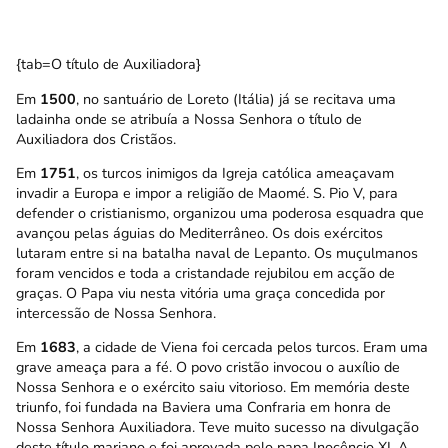
{tab=O título de Auxiliadora}
Em
1500
, no santuário de Loreto (Itália) já se recitava uma
ladainha onde se atribuía a Nossa Senhora o título de
Auxiliadora dos Cristãos.
Em
1751
, os turcos inimigos da Igreja católica ameaçavam
invadir a Europa e impor a religião de Maomé. S. Pio V, para
defender o cristianismo, organizou uma poderosa esquadra que
avançou pelas águias do Mediterrâneo. Os dois exércitos
lutaram entre si na batalha naval de Lepanto. Os muçulmanos
foram vencidos e toda a cristandade rejubilou em acção de
graças. O Papa viu nesta vitória uma graça concedida por
intercessão de Nossa Senhora.
Em
1683
, a cidade de Viena foi cercada pelos turcos. Eram uma
grave ameaça para a fé. O povo cristão invocou o auxílio de
Nossa Senhora e o exército saiu vitorioso. Em memória deste
triunfo, foi fundada na Baviera uma Confraria em honra de
Nossa Senhora Auxiliadora. Teve muito sucesso na divulgação
deste título mariano e foi aprovada pelo papa Inocêncio XI. A