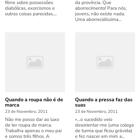
filme sobre posses­sões
da província. Que
diabólicas, exorcismos e
aborrecimento! Para nós,
outras coisas pare­cidas....
jovens, não existe nada.
Uma aborrecidíssima...
Quando a roupa não é de
Quando a pressa faz das
marca
suas
23 de Novembro, 2011
23 de Novembro, 2011
Não me posso dar ao luxo
«…o sucedido veio
de ter roupa de marca.
desorientar-me (uma colega
Trabalha apenas o meu pai
de turma que ficou grávida)
e somos três filhos. A
e fez nascer em mim a...