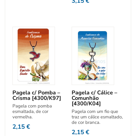
3,15
€
Pagela c/ Pomba –
Pagela c/ Cálice –
Crisma [4300/K97]
Comunhão
[4300/K04]
Pagela com pomba
esmaltada, de cor
Pagela com um fio que
vermelha.
traz um cálice esmaltado,
de cor branca.
2,15
€
2,15
€