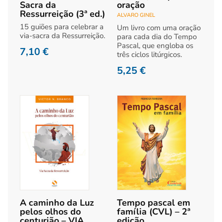
Sacra da
oração
Ressurreição (3ª ed.)
ALVARO GINEL
15 guiões para celebrar a
Um livro com uma oração
via-sacra da Ressurreição.
para cada dia do Tempo
Pascal, que engloba os
7,10
€
três ciclos litúrgicos.
5,25
€
A caminho da Luz
Tempo pascal em
pelos olhos do
família (CVL) – 2ª
centurião – VIA
edição