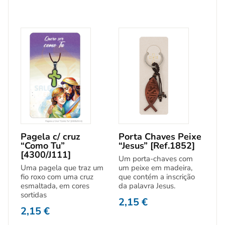
Pagela c/ cruz
Porta Chaves Peixe
“Como Tu”
“Jesus” [Ref.1852]
[4300/J111]
Um porta-chaves com
Uma pagela que traz um
um peixe em madeira,
fio roxo com uma cruz
que contém a inscrição
esmaltada, em cores
da palavra Jesus.
sortidas
2,15
€
2,15
€