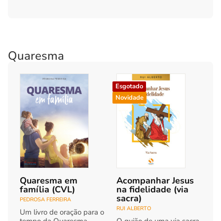
Quaresma
Esgotado
Novidade
Quaresma em
Acompanhar Jesus
família (CVL)
na fidelidade (via
sacra)
PEDROSA FERREIRA
RUI ALBERTO
Um livro de oração para o
tempo da Quaresma.
O guião de uma via sacra